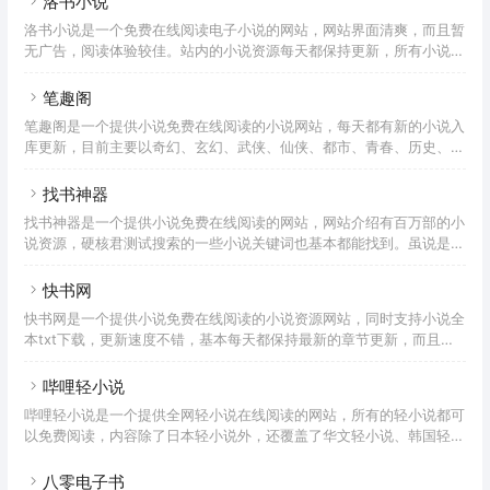
洛书小说
洛书小说是一个免费在线阅读电子小说的网站，网站界面清爽，而且暂
无广告，阅读体验较佳。站内的小说资源每天都保持更新，所有小说均
可免费在线阅读。不过如果要把洛书小说作为日常阅读小说的网站使
用，有两个问题比较丢分。第一个问题，洛书小说的小说资源数量并不
笔趣阁
多，所以有不少经典小说无法被找到。第二个问题是阅读界面虽然简
笔趣阁是一个提供小说免费在线阅读的小说网站，每天都有新的小说入
洁，但是缺少了对于背景色、字体、间距等常规阅读设置，尤其对于有
库更新，目前主要以奇幻、玄幻、武侠、仙侠、都市、青春、历史、穿
夜间阅读习惯的童鞋来说很不友好。
越、游戏、竞技、科幻、灵异这几类小说的内容更新为主。笔趣阁的阅
读界面和体验是目前在在线小说阅读网站里面使用评分最高的一个，除
找书神器
了常规的字体大小、背景颜色等设置外，还支持翻页效果、关灯模式，
找书神器是一个提供小说免费在线阅读的网站，网站介绍有百万部的小
非常接近APP端的体验。另外，笔趣阁还支持听书模式，可以选择三种
说资源，硬核君测试搜索的一些小说关键词也基本都能找到。虽说是找
不同的声音，以及阅读速度的设置。再说说缺点，笔趣阁的书库数量不
书神器，但内容以小说为主。与传统的网站不同，找书神器的网站结构
多，尝试搜索的一些小说大部分都找不到或者结果不全，书库数量不足
非常简单，像是20年前的网站风格，没有去给这些资源做玄幻、武
快书网
对
侠、修真、仙侠、言情、历史、科幻、灵幻类似的分类，也没有首页的
快书网是一个提供小说免费在线阅读的小说资源网站，同时支持小说全
各种推荐，只能通过搜索去查找。搜索的话支持小说名、作者搜索，使
本txt下载，更新速度不错，基本每天都保持最新的章节更新，而且目
用起来还可以，不支持小说下载。如果你有正在看的书籍也可以加入书
前全站还没有广告，阅读体验比较爽。使用下来发现，快书网的搜索不
架或者催更，但是也没有再提供其他额外的功能。不过好在网站目前没
支持「作者」名称，会直接报错，而且在小说详情页也无法点击「作
哔哩轻小说
有发现
者」名称，应该是全站都无法支持对作者的筛选。直接搜索小说名称是
哔哩轻小说是一个提供全网轻小说在线阅读的网站，所有的轻小说都可
没问题的，可以快速显示结果。在小说阅读页面，支持字体大小、背景
以免费阅读，内容除了日本轻小说外，还覆盖了华文轻小说、韩国轻小
颜色等基础设置功能，加上没有广告干扰，阅读起来还不错。
说等内容。哔哩轻小说的网站功能做的也不错，无论是轻小说的分类、
筛选功能做的都比较精细，便于快速查找。只是目前整体的轻小说数量
八零电子书