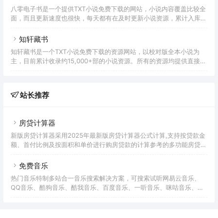
偏少一些，只有4000余部左右的轻小说作品。另外，哔哩轻小说的资
八零电子书是一个提供TXT小说免费下载的网站，小说内容覆盖比较全
源还支持下载，但是需要积分才行，积分又需要注册，现在也没开放注
面，而且更新速度也很快，每天都有在及时更新小说资源，累计入库约
册，算是一个有但无用的功能。希望可以早日解决注册的问题。哔哩轻
42,000余本的小说。所有的小说仅提供TXT格式的资源下载。在网站
小说网站还有部分的弹出广告，会有点影响阅读。如果是网页端可以通
的细节上感觉还不错，比如分类齐全，搜索支持综合、作者、名称。重
知轩藏书
过
要的是暂时没发现什么广告，不过做为一个超过7年以上的老站没有广
知轩藏书是一个TXT小说免费下载的资源网站，以校对版全本小说为
告收入，还要维持下载服务器和日常运营，有点不可思议。八零电子书
主，目前累计收录约15,000+部的小说资源。所有的资源均提供直接下
也提供了安卓APP客户端，尝试安装了下，属于网页版的套壳，和直接
载链接，但是经过测试，下载速度非常慢，不知道是不是和本地网络有
访问网站没有差别，所以可以根据自己的情况来决定是否安装。
关。
站长推荐
房贷计算器
新版房贷计算器采用2025年最新版房贷计算器公式计算,支持按贷款金
额、首付比例及按面积和单价进行购房贷款的计算参考的多功能房贷计
算器,同时支持商业贷款计算器及公积金贷款计算服务,为您购房时计算
贷款利率、首付、月供明细等提供计算参考。
免费音乐
热门音乐特制多站合一音乐搜索解决方案，可搜索试听网易云音乐、
QQ音乐、酷狗音乐、酷我音乐、百度音乐、一听音乐、咪咕音乐、荔
枝FM、蜻蜓FM、喜马拉雅FM等免费音乐。提供用户在线免费下载音
乐。