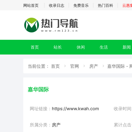
网站首页
收录日志
免费音乐
热门百科
云惠
首页
站长
休闲
生活
新闻
当前位置：
首页
官网
房产
嘉华国际 -
嘉华国际
网址链接：
https://www.kwah.com
收录时间
所属分类：
房产
累计点击