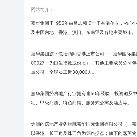
网站简介：
嘉华集团于1955年由吕志和博士于香港创立，核
及中国内地、香港、澳门、东南亚及各地主要城市。
嘉华集团旗下包括两间香港上市公司----嘉华国际
00027，为恒生指数成份股），其他主要成员公司
属公司，全球员工近30,000人。
嘉华集团於房地产行业拥有逾50年经验，投资遍及
宅、甲级商厦、特色商铺、服务式公寓及酒店等。
集团的房地产业务旗舰嘉华国际集团有限公司（「嘉
以香港、长三角及珠三角为策略据点；旗下的嘉英物