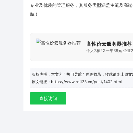
专业及优质的管理服务，其服务类型涵盖主流及高端
航！
高性价云服务器推荐
个人2核2G一年38元 企业2
版权声明：本文为
“ 热门导航 ”
原创收录，转载请附上原文
原文链接：https://www.rm123.cn/post/1402.html
直接访问