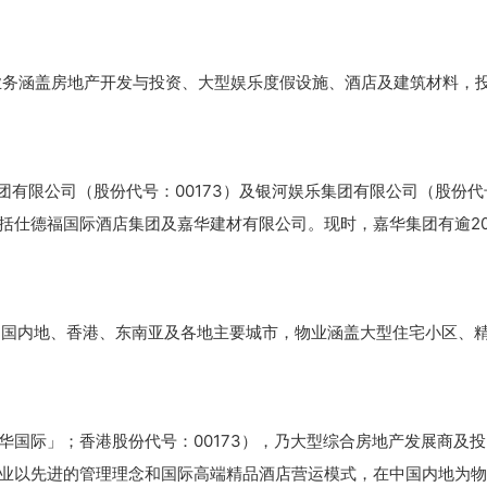
心业务涵盖房地产开发与投资、大型娱乐度假设施、酒店及建筑材料，
集团有限公司（股份代号：00173）及银河娱乐集团有限公司（股份代
包括仕德福国际酒店集团及嘉华建材有限公司。现时，嘉华集团有逾20
中国内地、香港、东南亚及各地主要城市，物业涵盖大型住宅小区、
华国际」；香港股份代号：00173），乃大型综合房地产发展商及
业以先进的管理理念和国际高端精品酒店营运模式，在中国内地为物