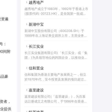
中国内地、香港、澳门、东南亚及各地主要
越秀地产
人，在世界500强排名第122位。公司荣获党
城市。嘉华集团旗下包括两间香港上市公司-
中央、国务院授予的“全国脱贫攻坚先进集
越秀地产成立于1983年，1992年于香港上市
---嘉华国际集团有限公司（股份代号：
体”，以及“全国抗击新冠肺炎疫情先进民营
(股票代码: 00123.HK)，是全国第一批成立
00173）及银河娱乐集团有限公司（股份代
企业”等荣誉，集团董事局主席许家印多次荣
的综合性房地产开发企业之一、中国第一代
投资遍
号：00027，为恒生指数成份股），其他主
获“全国劳动模范”
商品房的缔造者、第一家房地产红筹公司，
新湖中宝
要成员公司包括仕德福国际酒店集团及嘉华
拥有全球第一只投资于中国内地物业的香港
建材有限公司。现时，嘉华集团有逾200间
新湖中宝股份有限公司（600208.SH）于
上市房地产投资信托基金——越秀房托
附属公司，全球员工近30,000人。嘉华集团
1999年在上海证券交易所上市，主营业务为
(00405.HK)，控有TOD综合物管服务规模最
於房地产行业拥有逾50年经验，投资遍及中
高科技、地产和金融服务等。截止2020年12
大的全国百强物服企业——越秀服务
号：
国内地、香港、东南亚及
月底，新湖中宝注册资本86亿元，总资产
长江实业
（06626.HK）。截至2022年6月底，公司
1357亿元，净资产378亿元。新湖中宝按照
0间附
总资产超3000亿元，总土地储备超2800万
长江实业集团有限公司(「长江实业」或「集
国家产业转型方向，前瞻投资于区块链、大
平方米，在职员工超一万七千人。母公司越
团」)为具领导地位的跨国企业，以推动业务
数据、人工智能、云计算、半导体、智能制
秀集团是中国跨国公司15强企业，目前已形
长期持续发展及增长为目标，一直致力强化
造、生物医药、新材料等高科技企业，是趣
成以
地产本业，并贯彻环球审慎投资策略以加强
信和置业
链科技、邦盛科技、万得信息、宏华数科等
固定收入基础。集团多元化业务涵盖物业发
一批拥有领先技术和市场份额的高科技公司
信和集团为香港主要地产发展商之一，创立
精品豪
展及投资、酒店及服务套房业务、物业及项
的重要股东，其中众多企业拥有国际领先的
於1970年代，至今投资及发展的项目超过
目管理、英式酒馆业务和投资基建及实用资
自主技术，增长迅速潜力巨大，已经或将于
250个，占地逾1.3亿平方呎。集团的核心业
产业务。集团为香港最具规模的地产发展商
科创板上市。新湖中宝持
务为发展物业作销售及投资，物业种类包括
嘉里建设
之一，于香港市场具领导地位，在中国内地
住宅、写字楼、工贸大厦及商场，足迹遍及
亦拥有广泛业务组合，并在新加坡及英国建
嘉里建设有限公司(「嘉里建设」)，为百慕
中国（香港及内地）、新加坡及澳洲。集团
立稳固市场基础。集团具备丰富的物业发展
投资者，
达註册成立之有限公司，于1996年在香港联
业务范畴广泛，由三间上市公司及黄氏家族
经验，不少香港瞩目地标及大型发展项目均
合交易所有限公司上市(股份代号: 683)，其
持有的数家私人控股公司组成。集团亦从事
业提供
由集团策划兴建，当中部分项目为集团核心
附属公司(与嘉里建设统称为「集团」) 早于