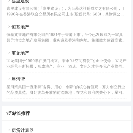
嘉里建设
心资
间上市公司及黄氏家族持有的数家私人控股公司组成。集团亦从事一系
嘉里建设有限公司(「嘉里建设」)，为百慕达註册成立之有限公司，于
列与物业相关的业务，除了物业管理、保安服务以至环卫清洁服务，更
1996年在香港联合交易所有限公司上市(股份代号: 683)，其附属公司
包括酒店与会所管理及停车场业务，致力为顾客提供全面流畅的服务，
(与嘉里建设统称为「集团」) 早于1978年在香港参与物业投资及发展
严谨看待顾客的每一个体验。信和集团的核心业务包括发展物业作销
业务。作为一家世界级物业企业，嘉里建设于中国内地及香港均有重大
恒基地产
投资，亦被列入恒生综合指数、恒生综合中型股指数及恒生综合行业指
恒基兆业地产有限公司自1981年于香港上市，至今已发展成为一家具
数(地产建筑业)。嘉里建设获得信誉超著的可持续发展指标之认可，除
领导地位之地产发展集团，业务遍及香港和内地。集团致力建设高素质
了获得全球房地产可持续标准（GRESB）最高五星评级，亦获纳入为
之新型住宅及商业项目，并屡获殊荣，其中具代表性之项目包括香港的
富时社会责任指数系列、恒生企业指数系列以及恒
The Henderson、国际金融中心综合发展项目，和北京的环球金融中
宝龙地产
心等城市地标，以及卓越非凡的豪华住宅如迎海、THE HENLEY、高
宝龙集团于1990年在澳门成立。秉承“让空间有爱”的企业使命，宝龙产
尔夫・御苑和本木等。恒基兆业地产集团的核心业务为物业发展和物业
业经营不断拓展，形成地产、商业、酒店、文化艺术等多元产业协同发
投资。此外亦持有两间上市附属公司，即恒基兆业发展有限公司和美丽
展的格局，旨在成为受人尊敬的百年企业，全球领先的城市商业运营
华酒店企业有限公司，以及两间上市联营公司，即香港
商。截至目前，宝龙集团总资产超两千亿，有万余名员工活跃在海内外
星河湾
200多家公司，累计慈善捐赠逾14亿元。宝龙地产自2003年起专注开
星河湾集团一直秉持“舍得、用心、创新”的核心价值观，努力创立行业
发运营综合性商业地产项目，2009年在香港成功上市（股票代码：
的品质典范。身处改革开放的前沿阵地，在党和政府的关心下，星河湾
HK.1238），并连续十七年获得“中国房地产百强企业”、连续十一年获
已逐步发展成为一家拥有城市运营、酒店、物业管理、生产制造、教
“中国商业地产公司品牌价值TOP10”等荣誉。目
育、商业、投资等多个商业版图的集团化企业。集团旗下拥有近百家分
（子）公司，员工近万人。 星河湾集团专注精品、坚守品质，在中国
站长推荐
民办企业以品质闻名、享有美誉、屡获殊荣，成为全国高品质物业的标
杆！星河湾用持之以恒的工匠精神，为城市现代化建设做出了贡献，多
次获得国家部委和省、市政府表彰，也赢得了市场认可、大众尊敬。星
房贷计算器
河湾