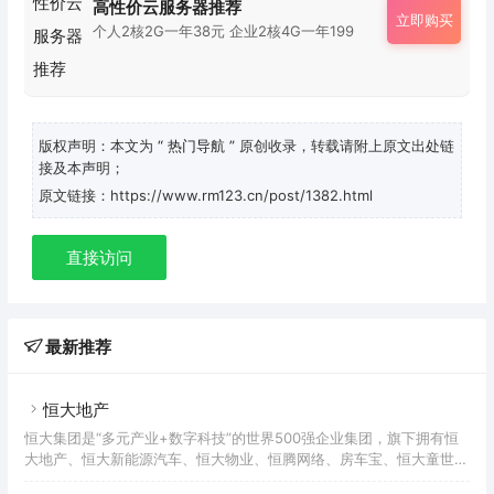
高性价云服务器推荐
立即购买
个人2核2G一年38元 企业2核4G一年199
版权声明：本文为
“ 热门导航 ”
原创收录，转载请附上原文出处链
接及本声明；
原文链接：https://www.rm123.cn/post/1382.html
直接访问
最新推荐
恒大地产
恒大集团是“多元产业+数字科技”的世界500强企业集团，旗下拥有恒
大地产、恒大新能源汽车、恒大物业、恒腾网络、房车宝、恒大童世
界、恒大健康、恒大冰泉等八大产业，为数亿用户提供全方位服务。目