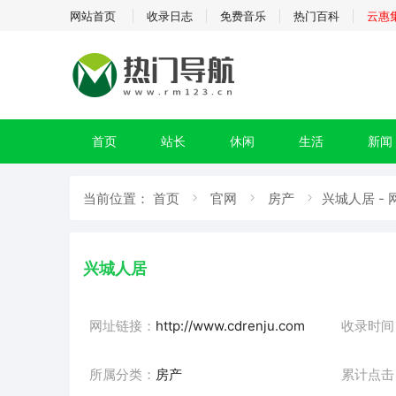
网站首页
收录日志
免费音乐
热门百科
云惠
首页
站长
休闲
生活
新闻
当前位置：
首页
官网
房产
兴城人居 -
兴城人居
网址链接：
http://www.cdrenju.com
收录时间
所属分类：
房产
累计点击