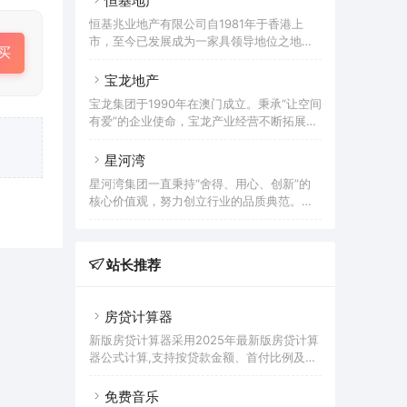
恒基地产
一系列与物业相关的业务，除了物业管理、
资
1978年在香港参与物业投资及发展业务。作
保安服务以至环卫清洁服务，更包括酒店与
恒基兆业地产有限公司自1981年于香港上
为一家世界级物业企业，嘉里建设于中国内
会所管理及停车场业务，致力为顾客提供全
市，至今已发展成为一家具领导地位之地产
地及香港均有重大投资，亦被列入恒生综合
买
面流畅的服务，严谨看待顾客的每一个体
发展集团，业务遍及香港和内地。集团致力
指数、恒生综合中型股指数及恒生综合行业
验。信和集团的核心业务包括发展物业作销
建设高素质之新型住宅及商业项目，并屡获
宝龙地产
指数(地产建筑业)。嘉里建设获得信誉超著
殊荣，其中具代表性之项目包括香港的The
的可持续发展指标之认可，除了获得全球房
宝龙集团于1990年在澳门成立。秉承“让空间
Henderson、国际金融中心综合发展项目，
地产可持续标准（GRESB）最高五星评级，
有爱”的企业使命，宝龙产业经营不断拓展，
和北京的环球金融中心等城市地标，以及卓
亦获纳入为富时社会责任指数系列、恒生企
形成地产、商业、酒店、文化艺术等多元产
越非凡的豪华住宅如迎海、THE HENLEY、
业指数系列以及恒
业协同发展的格局，旨在成为受人尊敬的百
星河湾
高尔夫・御苑和本木等。恒基兆业地产集团
年企业，全球领先的城市商业运营商。截至
的核心业务为物业发展和物业投资。此外亦
星河湾集团一直秉持“舍得、用心、创新”的
目前，宝龙集团总资产超两千亿，有万余名
持有两间上市附属公司，即恒基兆业发展有
核心价值观，努力创立行业的品质典范。身
员工活跃在海内外200多家公司，累计慈善
限公司和美丽华酒店企业有限公司，以及两
处改革开放的前沿阵地，在党和政府的关心
捐赠逾14亿元。宝龙地产自2003年起专注开
间上市联营公司，即香港
下，星河湾已逐步发展成为一家拥有城市运
发运营综合性商业地产项目，2009年在香港
营、酒店、物业管理、生产制造、教育、商
成功上市（股票代码：HK.1238），并连续
站长推荐
业、投资等多个商业版图的集团化企业。集
十七年获得“中国房地产百强企业”、连续十
团旗下拥有近百家分（子）公司，员工近万
一年获“中国商业地产公司品牌价值TOP10”
人。 星河湾集团专注精品、坚守品质，在中
等荣誉。目
房贷计算器
国民办企业以品质闻名、享有美誉、屡获殊
荣，成为全国高品质物业的标杆！星河湾用
新版房贷计算器采用2025年最新版房贷计算
持之以恒的工匠精神，为城市现代化建设做
器公式计算,支持按贷款金额、首付比例及按
出了贡献，多次获得国家部委和省、市政府
面积和单价进行购房贷款的计算参考的多功
表彰，也赢得了市场认可、大众尊敬。星河
能房贷计算器,同时支持商业贷款计算器及公
免费音乐