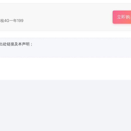
立即购
核4G一年199
出处链接及本声明；