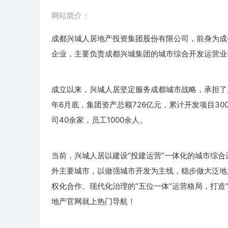
网站简介：
成都兴城人居地产投资集团股份有限公司，前身为成
企业，主要负责成都兴城集团的城市综合开发运营业
成立以来，兴城人居坚定服务成都城市战略，承担了片
年6月底，集团资产总额726亿元，累计开发项目30
司40余家，员工1000余人。
当前，兴城人居以建设“投建运营”一体化的城市综合
外主要城市，以做强城市开发为主线，稳步做大泛地
权化合作、现代化治理的“五位一体”运营格局，打造
地产官网就上热门导航！