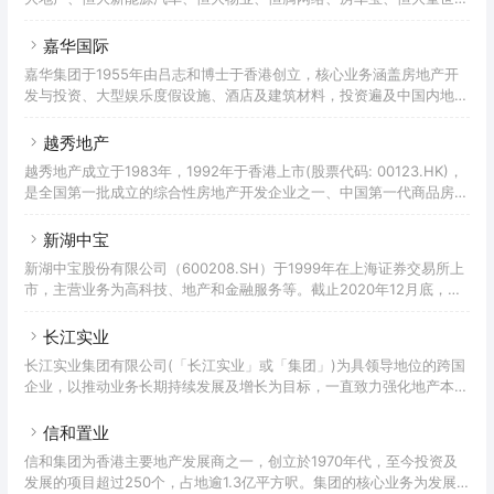
界、恒大健康、恒大冰泉等八大产业，为数亿用户提供全方位服务。目
前，恒大总资产2.3万亿，年销售规模超7000亿，累计纳税超3000
嘉华国际
亿，慈善公益捐款超185亿，员工20万人，每年解决就业380多万人，
嘉华集团于1955年由吕志和博士于香港创立，核心业务涵盖房地产开
在世界500强排名第122位。公司荣获党中央、国务院授予的“全国脱贫
发与投资、大型娱乐度假设施、酒店及建筑材料，投资遍及中国内地、
攻坚先进集体”，以及“全国抗击新冠肺炎疫情先进民营企业”等荣誉，
香港、澳门、东南亚及各地主要城市。嘉华集团旗下包括两间香港上市
集团董事局主席许家印多次荣获“全国劳动模范”
公司----嘉华国际集团有限公司（股份代号：00173）及银河娱乐集团
越秀地产
有限公司（股份代号：00027，为恒生指数成份股），其他主要成员公
越秀地产成立于1983年，1992年于香港上市(股票代码: 00123.HK)，
司包括仕德福国际酒店集团及嘉华建材有限公司。现时，嘉华集团有逾
是全国第一批成立的综合性房地产开发企业之一、中国第一代商品房的
200间附属公司，全球员工近30,000人。嘉华集团於房地产行业拥有
缔造者、第一家房地产红筹公司，拥有全球第一只投资于中国内地物业
逾50年经验，投资遍及中国内地、香港、东南亚及
的香港上市房地产投资信托基金——越秀房托(00405.HK)，控有TOD
新湖中宝
综合物管服务规模最大的全国百强物服企业——越秀服务
新湖中宝股份有限公司（600208.SH）于1999年在上海证券交易所上
（06626.HK）。截至2022年6月底，公司总资产超3000亿元，总土
市，主营业务为高科技、地产和金融服务等。截止2020年12月底，新
地储备超2800万平方米，在职员工超一万七千人。母公司越秀集团是
湖中宝注册资本86亿元，总资产1357亿元，净资产378亿元。新湖中
中国跨国公司15强企业，目前已形成以
宝按照国家产业转型方向，前瞻投资于区块链、大数据、人工智能、云
长江实业
计算、半导体、智能制造、生物医药、新材料等高科技企业，是趣链科
长江实业集团有限公司(「长江实业」或「集团」)为具领导地位的跨国
技、邦盛科技、万得信息、宏华数科等一批拥有领先技术和市场份额的
企业，以推动业务长期持续发展及增长为目标，一直致力强化地产本
高科技公司的重要股东，其中众多企业拥有国际领先的自主技术，增长
业，并贯彻环球审慎投资策略以加强固定收入基础。集团多元化业务涵
迅速潜力巨大，已经或将于科创板上市。新湖中宝持
盖物业发展及投资、酒店及服务套房业务、物业及项目管理、英式酒馆
信和置业
业务和投资基建及实用资产业务。集团为香港最具规模的地产发展商之
信和集团为香港主要地产发展商之一，创立於1970年代，至今投资及
一，于香港市场具领导地位，在中国内地亦拥有广泛业务组合，并在新
发展的项目超过250个，占地逾1.3亿平方呎。集团的核心业务为发展
加坡及英国建立稳固市场基础。集团具备丰富的物业发展经验，不少香