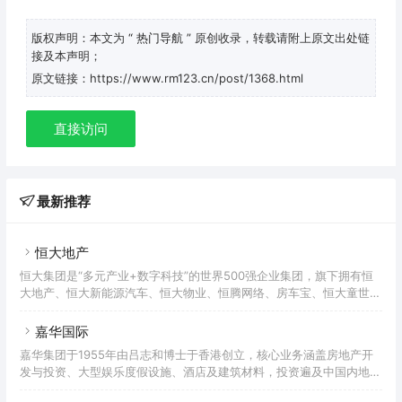
版权声明：本文为
“ 热门导航 ”
原创收录，转载请附上原文出处链
接及本声明；
原文链接：https://www.rm123.cn/post/1368.html
直接访问
最新推荐
恒大地产
恒大集团是“多元产业+数字科技”的世界500强企业集团，旗下拥有恒
大地产、恒大新能源汽车、恒大物业、恒腾网络、房车宝、恒大童世
界、恒大健康、恒大冰泉等八大产业，为数亿用户提供全方位服务。目
前，恒大总资产2.3万亿，年销售规模超7000亿，累计纳税超3000
嘉华国际
亿，慈善公益捐款超185亿，员工20万人，每年解决就业380多万人，
嘉华集团于1955年由吕志和博士于香港创立，核心业务涵盖房地产开
在世界500强排名第122位。公司荣获党中央、国务院授予的“全国脱贫
发与投资、大型娱乐度假设施、酒店及建筑材料，投资遍及中国内地、
攻坚先进集体”，以及“全国抗击新冠肺炎疫情先进民营企业”等荣誉，
香港、澳门、东南亚及各地主要城市。嘉华集团旗下包括两间香港上市
集团董事局主席许家印多次荣获“全国劳动模范”