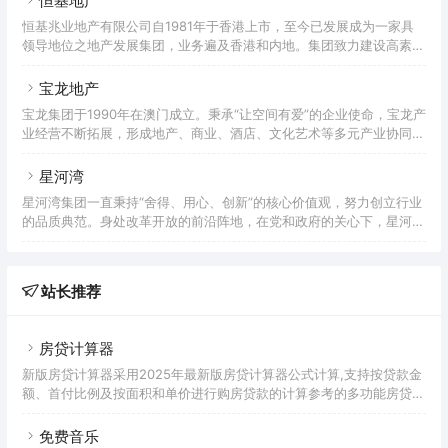
恒基地产
投资，亦被列入恒生综合指数、恒生综合中型股指数及恒生综合行业指
恒基兆业地产有限公司自1981年于香港上市，至今已发展成为一家具
数(地产建筑业)。嘉里建设获得信誉超著的可持续发展指标之认可，除
领导地位之地产发展集团，业务遍及香港和内地。集团致力建设高素质
了获得全球房地产可持续标准（GRESB）最高五星评级，亦获纳入为
之新型住宅及商业项目，并屡获殊荣，其中具代表性之项目包括香港的
富时社会责任指数系列、恒生企业指数系列以及恒
The Henderson、国际金融中心综合发展项目，和北京的环球金融中
宝龙地产
心等城市地标，以及卓越非凡的豪华住宅如迎海、THE HENLEY、高
宝龙集团于1990年在澳门成立。秉承“让空间有爱”的企业使命，宝龙产
尔夫・御苑和本木等。恒基兆业地产集团的核心业务为物业发展和物业
业经营不断拓展，形成地产、商业、酒店、文化艺术等多元产业协同发
投资。此外亦持有两间上市附属公司，即恒基兆业发展有限公司和美丽
展的格局，旨在成为受人尊敬的百年企业，全球领先的城市商业运营
华酒店企业有限公司，以及两间上市联营公司，即香港
商。截至目前，宝龙集团总资产超两千亿，有万余名员工活跃在海内外
星河湾
200多家公司，累计慈善捐赠逾14亿元。宝龙地产自2003年起专注开
星河湾集团一直秉持“舍得、用心、创新”的核心价值观，努力创立行业
发运营综合性商业地产项目，2009年在香港成功上市（股票代码：
的品质典范。身处改革开放的前沿阵地，在党和政府的关心下，星河湾
HK.1238），并连续十七年获得“中国房地产百强企业”、连续十一年获
已逐步发展成为一家拥有城市运营、酒店、物业管理、生产制造、教
“中国商业地产公司品牌价值TOP10”等荣誉。目
育、商业、投资等多个商业版图的集团化企业。集团旗下拥有近百家分
（子）公司，员工近万人。 星河湾集团专注精品、坚守品质，在中国
站长推荐
民办企业以品质闻名、享有美誉、屡获殊荣，成为全国高品质物业的标
杆！星河湾用持之以恒的工匠精神，为城市现代化建设做出了贡献，多
次获得国家部委和省、市政府表彰，也赢得了市场认可、大众尊敬。星
房贷计算器
河湾
新版房贷计算器采用2025年最新版房贷计算器公式计算,支持按贷款金
额、首付比例及按面积和单价进行购房贷款的计算参考的多功能房贷计
算器,同时支持商业贷款计算器及公积金贷款计算服务,为您购房时计算
贷款利率、首付、月供明细等提供计算参考。
免费音乐