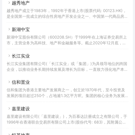
公司----嘉华国际集团有限公司（股份代号：00173）及银河娱乐集团
越秀地产
有限公司（股份代号：00027，为恒生指数成份股），其他主要成员公
越秀地产成立于1983年，1992年于香港上市(股票代码: 00123.HK)，
司包括仕德福国际酒店集团及嘉华建材有限公司。现时，嘉华集团有逾
是全国第一批成立的综合性房地产开发企业之一、中国第一代商品房的
200间附属公司，全球员工近30,000人。嘉华集团於房地产行业拥有
缔造者、第一家房地产红筹公司，拥有全球第一只投资于中国内地物业
逾50年经验，投资遍及中国内地、香港、东南亚及
的香港上市房地产投资信托基金——越秀房托(00405.HK)，控有TOD
新湖中宝
综合物管服务规模最大的全国百强物服企业——越秀服务
新湖中宝股份有限公司（600208.SH）于1999年在上海证券交易所上
（06626.HK）。截至2022年6月底，公司总资产超3000亿元，总土
市，主营业务为高科技、地产和金融服务等。截止2020年12月底，新
地储备超2800万平方米，在职员工超一万七千人。母公司越秀集团是
湖中宝注册资本86亿元，总资产1357亿元，净资产378亿元。新湖中
中国跨国公司15强企业，目前已形成以
宝按照国家产业转型方向，前瞻投资于区块链、大数据、人工智能、云
长江实业
计算、半导体、智能制造、生物医药、新材料等高科技企业，是趣链科
长江实业集团有限公司(「长江实业」或「集团」)为具领导地位的跨国
技、邦盛科技、万得信息、宏华数科等一批拥有领先技术和市场份额的
企业，以推动业务长期持续发展及增长为目标，一直致力强化地产本
高科技公司的重要股东，其中众多企业拥有国际领先的自主技术，增长
业，并贯彻环球审慎投资策略以加强固定收入基础。集团多元化业务涵
迅速潜力巨大，已经或将于科创板上市。新湖中宝持
盖物业发展及投资、酒店及服务套房业务、物业及项目管理、英式酒馆
信和置业
业务和投资基建及实用资产业务。集团为香港最具规模的地产发展商之
信和集团为香港主要地产发展商之一，创立於1970年代，至今投资及
一，于香港市场具领导地位，在中国内地亦拥有广泛业务组合，并在新
发展的项目超过250个，占地逾1.3亿平方呎。集团的核心业务为发展
加坡及英国建立稳固市场基础。集团具备丰富的物业发展经验，不少香
物业作销售及投资，物业种类包括住宅、写字楼、工贸大厦及商场，足
港瞩目地标及大型发展项目均由集团策划兴建，当中部分项目为集团核
迹遍及中国（香港及内地）、新加坡及澳洲。集团业务范畴广泛，由三
嘉里建设
心资
间上市公司及黄氏家族持有的数家私人控股公司组成。集团亦从事一系
嘉里建设有限公司(「嘉里建设」)，为百慕达註册成立之有限公司，于
列与物业相关的业务，除了物业管理、保安服务以至环卫清洁服务，更
1996年在香港联合交易所有限公司上市(股份代号: 683)，其附属公司
包括酒店与会所管理及停车场业务，致力为顾客提供全面流畅的服务，
(与嘉里建设统称为「集团」) 早于1978年在香港参与物业投资及发展
严谨看待顾客的每一个体验。信和集团的核心业务包括发展物业作销
业务。作为一家世界级物业企业，嘉里建设于中国内地及香港均有重大