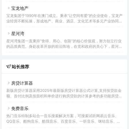
之新型住宅及商业项目，并屡获殊荣，其中具代表性之项目包括香港的
富时社会责任指数系列、恒生企业指数系列以及恒
The Henderson、国际金融中心综合发展项目，和北京的环球金融中
宝龙地产
心等城市地标，以及卓越非凡的豪华住宅如迎海、THE HENLEY、高
宝龙集团于1990年在澳门成立。秉承“让空间有爱”的企业使命，宝龙产
尔夫・御苑和本木等。恒基兆业地产集团的核心业务为物业发展和物业
业经营不断拓展，形成地产、商业、酒店、文化艺术等多元产业协同发
投资。此外亦持有两间上市附属公司，即恒基兆业发展有限公司和美丽
展的格局，旨在成为受人尊敬的百年企业，全球领先的城市商业运营
华酒店企业有限公司，以及两间上市联营公司，即香港
商。截至目前，宝龙集团总资产超两千亿，有万余名员工活跃在海内外
星河湾
200多家公司，累计慈善捐赠逾14亿元。宝龙地产自2003年起专注开
星河湾集团一直秉持“舍得、用心、创新”的核心价值观，努力创立行业
发运营综合性商业地产项目，2009年在香港成功上市（股票代码：
的品质典范。身处改革开放的前沿阵地，在党和政府的关心下，星河湾
HK.1238），并连续十七年获得“中国房地产百强企业”、连续十一年获
已逐步发展成为一家拥有城市运营、酒店、物业管理、生产制造、教
“中国商业地产公司品牌价值TOP10”等荣誉。目
育、商业、投资等多个商业版图的集团化企业。集团旗下拥有近百家分
（子）公司，员工近万人。 星河湾集团专注精品、坚守品质，在中国
站长推荐
民办企业以品质闻名、享有美誉、屡获殊荣，成为全国高品质物业的标
杆！星河湾用持之以恒的工匠精神，为城市现代化建设做出了贡献，多
次获得国家部委和省、市政府表彰，也赢得了市场认可、大众尊敬。星
房贷计算器
河湾
新版房贷计算器采用2025年最新版房贷计算器公式计算,支持按贷款金
额、首付比例及按面积和单价进行购房贷款的计算参考的多功能房贷计
算器,同时支持商业贷款计算器及公积金贷款计算服务,为您购房时计算
贷款利率、首付、月供明细等提供计算参考。
免费音乐
热门音乐特制多站合一音乐搜索解决方案，可搜索试听网易云音乐、
QQ音乐、酷狗音乐、酷我音乐、百度音乐、一听音乐、咪咕音乐、荔
枝FM、蜻蜓FM、喜马拉雅FM等免费音乐。提供用户在线免费下载音