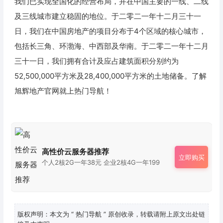
我们已实现全国化的经营布局，并在中国主要的一线、二线
及三线城市建立稳固的地位。于二零二一年十二月三十一
日，我们在中国房地产的项目分布于4个区域的核心城市，
包括长三角、环渤海、中西部及华南。于二零二一年十二月
三十一日，我们拥有合计及应占建筑面积分别约为
52,500,000平方米及28,400,000平方米的土地储备。了解
旭辉地产官网就上热门导航！
高性价云服务器推荐
立即购买
个人2核2G一年38元 企业2核4G一年199
版权声明：本文为
“ 热门导航 ”
原创收录，转载请附上原文出处链