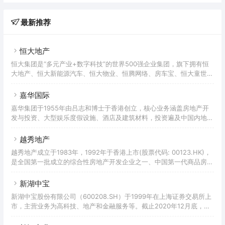
最新推荐
恒大地产
恒大集团是“多元产业+数字科技”的世界500强企业集团，旗下拥有恒
大地产、恒大新能源汽车、恒大物业、恒腾网络、房车宝、恒大童世
界、恒大健康、恒大冰泉等八大产业，为数亿用户提供全方位服务。目
前，恒大总资产2.3万亿，年销售规模超7000亿，累计纳税超3000
嘉华国际
亿，慈善公益捐款超185亿，员工20万人，每年解决就业380多万人，
嘉华集团于1955年由吕志和博士于香港创立，核心业务涵盖房地产开
在世界500强排名第122位。公司荣获党中央、国务院授予的“全国脱贫
发与投资、大型娱乐度假设施、酒店及建筑材料，投资遍及中国内地、
攻坚先进集体”，以及“全国抗击新冠肺炎疫情先进民营企业”等荣誉，
香港、澳门、东南亚及各地主要城市。嘉华集团旗下包括两间香港上市
集团董事局主席许家印多次荣获“全国劳动模范”
公司----嘉华国际集团有限公司（股份代号：00173）及银河娱乐集团
越秀地产
有限公司（股份代号：00027，为恒生指数成份股），其他主要成员公
越秀地产成立于1983年，1992年于香港上市(股票代码: 00123.HK)，
司包括仕德福国际酒店集团及嘉华建材有限公司。现时，嘉华集团有逾
是全国第一批成立的综合性房地产开发企业之一、中国第一代商品房的
200间附属公司，全球员工近30,000人。嘉华集团於房地产行业拥有
缔造者、第一家房地产红筹公司，拥有全球第一只投资于中国内地物业
逾50年经验，投资遍及中国内地、香港、东南亚及
的香港上市房地产投资信托基金——越秀房托(00405.HK)，控有TOD
新湖中宝
综合物管服务规模最大的全国百强物服企业——越秀服务
新湖中宝股份有限公司（600208.SH）于1999年在上海证券交易所上
（06626.HK）。截至2022年6月底，公司总资产超3000亿元，总土
市，主营业务为高科技、地产和金融服务等。截止2020年12月底，新
地储备超2800万平方米，在职员工超一万七千人。母公司越秀集团是
湖中宝注册资本86亿元，总资产1357亿元，净资产378亿元。新湖中
中国跨国公司15强企业，目前已形成以
宝按照国家产业转型方向，前瞻投资于区块链、大数据、人工智能、云