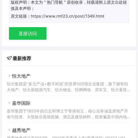
版权声明：本文为
“ 热门导航 ”
原创收录，转载请附上原文出处链
接及本声明；
原文链接：https://www.rm123.cn/post/1349.html
直接访问
最新推荐
恒大地产
恒大集团是“多元产业+数字科技”的世界500强企业集团，旗下拥有恒
大地产、恒大新能源汽车、恒大物业、恒腾网络、房车宝、恒大童世
界、恒大健康、恒大冰泉等八大产业，为数亿用户提供全方位服务。目
前，恒大总资产2.3万亿，年销售规模超7000亿，累计纳税超3000
嘉华国际
亿，慈善公益捐款超185亿，员工20万人，每年解决就业380多万人，
嘉华集团于1955年由吕志和博士于香港创立，核心业务涵盖房地产开
在世界500强排名第122位。公司荣获党中央、国务院授予的“全国脱贫
发与投资、大型娱乐度假设施、酒店及建筑材料，投资遍及中国内地、
攻坚先进集体”，以及“全国抗击新冠肺炎疫情先进民营企业”等荣誉，
香港、澳门、东南亚及各地主要城市。嘉华集团旗下包括两间香港上市
集团董事局主席许家印多次荣获“全国劳动模范”
公司----嘉华国际集团有限公司（股份代号：00173）及银河娱乐集团
越秀地产
有限公司（股份代号：00027，为恒生指数成份股），其他主要成员公
越秀地产成立于1983年，1992年于香港上市(股票代码: 00123.HK)，