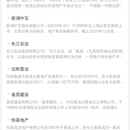
司包括仕德福国际酒店集团及嘉华建材有限公司。现时，嘉华集团有逾
是全国第一批成立的综合性房地产开发企业之一、中国第一代商品房的
200间附属公司，全球员工近30,000人。嘉华集团於房地产行业拥有
缔造者、第一家房地产红筹公司，拥有全球第一只投资于中国内地物业
逾50年经验，投资遍及中国内地、香港、东南亚及
的香港上市房地产投资信托基金——越秀房托(00405.HK)，控有TOD
新湖中宝
综合物管服务规模最大的全国百强物服企业——越秀服务
新湖中宝股份有限公司（600208.SH）于1999年在上海证券交易所上
（06626.HK）。截至2022年6月底，公司总资产超3000亿元，总土
市，主营业务为高科技、地产和金融服务等。截止2020年12月底，新
地储备超2800万平方米，在职员工超一万七千人。母公司越秀集团是
湖中宝注册资本86亿元，总资产1357亿元，净资产378亿元。新湖中
中国跨国公司15强企业，目前已形成以
宝按照国家产业转型方向，前瞻投资于区块链、大数据、人工智能、云
长江实业
计算、半导体、智能制造、生物医药、新材料等高科技企业，是趣链科
长江实业集团有限公司(「长江实业」或「集团」)为具领导地位的跨国
技、邦盛科技、万得信息、宏华数科等一批拥有领先技术和市场份额的
企业，以推动业务长期持续发展及增长为目标，一直致力强化地产本
高科技公司的重要股东，其中众多企业拥有国际领先的自主技术，增长
业，并贯彻环球审慎投资策略以加强固定收入基础。集团多元化业务涵
迅速潜力巨大，已经或将于科创板上市。新湖中宝持
盖物业发展及投资、酒店及服务套房业务、物业及项目管理、英式酒馆
信和置业
业务和投资基建及实用资产业务。集团为香港最具规模的地产发展商之
信和集团为香港主要地产发展商之一，创立於1970年代，至今投资及
一，于香港市场具领导地位，在中国内地亦拥有广泛业务组合，并在新
发展的项目超过250个，占地逾1.3亿平方呎。集团的核心业务为发展
加坡及英国建立稳固市场基础。集团具备丰富的物业发展经验，不少香
物业作销售及投资，物业种类包括住宅、写字楼、工贸大厦及商场，足
港瞩目地标及大型发展项目均由集团策划兴建，当中部分项目为集团核
迹遍及中国（香港及内地）、新加坡及澳洲。集团业务范畴广泛，由三
嘉里建设
心资
间上市公司及黄氏家族持有的数家私人控股公司组成。集团亦从事一系
嘉里建设有限公司(「嘉里建设」)，为百慕达註册成立之有限公司，于
列与物业相关的业务，除了物业管理、保安服务以至环卫清洁服务，更
1996年在香港联合交易所有限公司上市(股份代号: 683)，其附属公司
包括酒店与会所管理及停车场业务，致力为顾客提供全面流畅的服务，
(与嘉里建设统称为「集团」) 早于1978年在香港参与物业投资及发展
严谨看待顾客的每一个体验。信和集团的核心业务包括发展物业作销
业务。作为一家世界级物业企业，嘉里建设于中国内地及香港均有重大
恒基地产
投资，亦被列入恒生综合指数、恒生综合中型股指数及恒生综合行业指
恒基兆业地产有限公司自1981年于香港上市，至今已发展成为一家具
数(地产建筑业)。嘉里建设获得信誉超著的可持续发展指标之认可，除