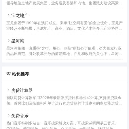
领导地位之地产发展集团，业务遍及香港和内地。集团致力建设高素质
了获得全球房地产可持续标准（GRESB）最高五星评级，亦获纳入为
之新型住宅及商业项目，并屡获殊荣，其中具代表性之项目包括香港的
富时社会责任指数系列、恒生企业指数系列以及恒
The Henderson、国际金融中心综合发展项目，和北京的环球金融中
宝龙地产
心等城市地标，以及卓越非凡的豪华住宅如迎海、THE HENLEY、高
宝龙集团于1990年在澳门成立。秉承“让空间有爱”的企业使命，宝龙产
尔夫・御苑和本木等。恒基兆业地产集团的核心业务为物业发展和物业
业经营不断拓展，形成地产、商业、酒店、文化艺术等多元产业协同发
投资。此外亦持有两间上市附属公司，即恒基兆业发展有限公司和美丽
展的格局，旨在成为受人尊敬的百年企业，全球领先的城市商业运营
华酒店企业有限公司，以及两间上市联营公司，即香港
商。截至目前，宝龙集团总资产超两千亿，有万余名员工活跃在海内外
星河湾
200多家公司，累计慈善捐赠逾14亿元。宝龙地产自2003年起专注开
星河湾集团一直秉持“舍得、用心、创新”的核心价值观，努力创立行业
发运营综合性商业地产项目，2009年在香港成功上市（股票代码：
的品质典范。身处改革开放的前沿阵地，在党和政府的关心下，星河湾
HK.1238），并连续十七年获得“中国房地产百强企业”、连续十一年获
已逐步发展成为一家拥有城市运营、酒店、物业管理、生产制造、教
“中国商业地产公司品牌价值TOP10”等荣誉。目
育、商业、投资等多个商业版图的集团化企业。集团旗下拥有近百家分
（子）公司，员工近万人。 星河湾集团专注精品、坚守品质，在中国
站长推荐
民办企业以品质闻名、享有美誉、屡获殊荣，成为全国高品质物业的标
杆！星河湾用持之以恒的工匠精神，为城市现代化建设做出了贡献，多
次获得国家部委和省、市政府表彰，也赢得了市场认可、大众尊敬。星
房贷计算器
河湾
新版房贷计算器采用2025年最新版房贷计算器公式计算,支持按贷款金
额、首付比例及按面积和单价进行购房贷款的计算参考的多功能房贷计
算器,同时支持商业贷款计算器及公积金贷款计算服务,为您购房时计算
贷款利率、首付、月供明细等提供计算参考。
免费音乐
热门音乐特制多站合一音乐搜索解决方案，可搜索试听网易云音乐、
QQ音乐、酷狗音乐、酷我音乐、百度音乐、一听音乐、咪咕音乐、荔