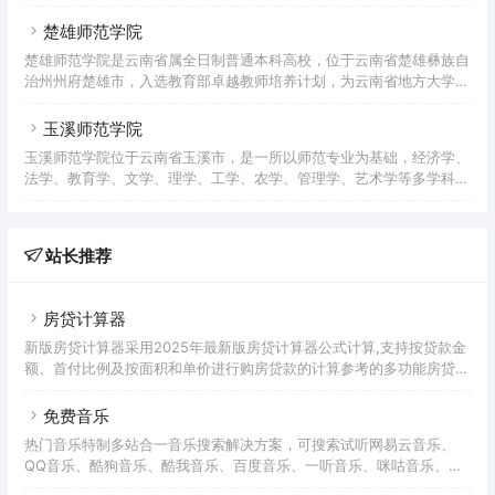
理体制。学校前身是创建于1978年的蒙自师范专科学校，2003年4
刊708种8462册。开设15个
月，经教育部批准，由蒙自师范高等专科学校和云南广播电视大学红河
楚雄师范学院
分校合并组建而成。截至2020年4月官网显示，学校占地1166余亩，
楚雄师范学院是云南省属全日制普通本科高校，位于云南省楚雄彝族自
建筑面积33.53万平方米，教学行政用房18.08万平方米，固定资产
治州州府楚雄市，入选教育部卓越教师培养计划，为云南省地方大学应
6.45亿元，教学科研仪器设备值9560.01万元，图书馆藏书100.78万
用型整体转型改革试点高校。楚雄师范学院前身为1978年建立的楚雄
册。设有14个教学院部，66个本科
师范专科学校。2000年，楚雄民族师范学校并入楚雄师范高等专科学
玉溪师范学院
校，在此基础上，2001年5月，经国家教育部批准，组建楚雄师范学
玉溪师范学院位于云南省玉溪市，是一所以师范专业为基础，经济学、
院。截至2021年3月，学院总占地面积415454平方米，教学、科研仪
法学、教育学、文学、理学、工学、农学、管理学、艺术学等多学科共
器设备资产总值9719.43万元，馆藏纸质图书共960100册；设有14个
同发展的省属全日制综合性普通本科高等院校，为云南省应用型本科人
教学单位，开设56个全日制本科专业；有教
才培养示范院校建设单位。学校前身是玉溪师范专科班，1978年经云
南省批准成立，1983年经云南省人民政府批准，改建为玉溪师范专科
站长推荐
学校。1992年经原国家教育委员会批准，更名为玉溪师范高等专科学
校，2000年经教育部批准，在玉溪师范高等专科学校、玉溪师范学
校、玉溪成人教育培训中心（教育资源）合并的基础上建立玉溪师范
房贷计算器
新版房贷计算器采用2025年最新版房贷计算器公式计算,支持按贷款金
额、首付比例及按面积和单价进行购房贷款的计算参考的多功能房贷计
算器,同时支持商业贷款计算器及公积金贷款计算服务,为您购房时计算
贷款利率、首付、月供明细等提供计算参考。
免费音乐
热门音乐特制多站合一音乐搜索解决方案，可搜索试听网易云音乐、
QQ音乐、酷狗音乐、酷我音乐、百度音乐、一听音乐、咪咕音乐、荔
枝FM、蜻蜓FM、喜马拉雅FM等免费音乐。提供用户在线免费下载音