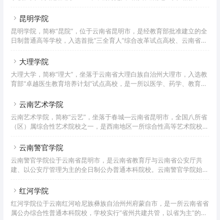
9508.97万元，馆藏纸质图书110.27万册；有15个二级学院，48个本
西南师范学校，学校发展经历了文山师范学校、文山人民大学、文山师
科专业，22个专科专业；在职教职工684人
范专科学校、文山师范高等专科学校几个阶段。2009年学校成为全日
昆明学院
制普通本科高校。根据2020年12月学校官网信息显示，学校占地面积
昆明学院，简称“昆院”，位于云南省昆明市，是经教育部批准建立的全
877.25亩，校舍面积25.76万平方米；下设11个教学部门，41个本科专
日制普通高等学校，入选首批“三全育人”综合改革试点高校、云南省应
业。有教职工593人，有全日制本专科学生9256人。
用型整体转型试点高校、云南省应用型人才培养示范院校，为云南省应
用型高校联盟理事长单位，全国新建本科院校联盟、全国地方院校教师
大理学院
教育联盟、云南省高等学校教师教育联盟成员单位。学校前身是1980
大理大学，简称“理大”，坐落于云南省大理白族自治州大理市，入选教
年5月建立的昆明师范高等专科学校和1984年3月建立的昆明大学，
育部“卓越医生教育培养计划”试点高校，是一所以医学、药学、教育学
2004年5月经教育部批准，在昆明师范高等专科学校和昆明大学合并的
和生物学为优势，民族学和艺术学为特色，多学科交叉融合、多层次协
基础上，建立昆明学院。2009年7月，昆明市农业学校、
调发展的综合性本科学校，为省州共建高等院校。学校前身是1978年
云南艺术学院
成立的大理医学院和大理师范高等专科学校。2001年10月，经教育部
云南艺术学院，简称“云艺”，坐落于春城—云南省昆明市，全国八所省
批准，大理医学院与大理师范高等专科学校合并组建为大理学院，大理
（区）属综合性艺术院校之一，是西南地区一所综合性高等艺术院校，
工业学校、云南广播电视大学大理分校并入该校。2003年获批硕士学
为中国政府奖学金来华留学生接收院校、国家大学生文化素质教育基
位授予单位。2015年4月29日，学校正式更名为大理大
地、社会艺术水平考级机构，是中国-东盟艺术高校联盟、中俄艺术高
云南警官学院
校联盟、中国—中东欧国家舞蹈文化艺术联盟、中国高等戏剧教育联
云南警官学院位于云南省昆明市，是云南省教育厅与云南省公安厅共
盟、中国舞台美术教育联盟成员高校。学院办学最早可追溯于1938年
建、以公安厅管理为主的全日制公办普通本科院校。云南警官学院始建
的西南联合大学师范学院，主体始建于1959年的云南艺术学院，1963
于1950年；1978年开始中专学历教育；1984年开始大专学历教育；
年，撤消云南艺术学院及将该学院转入昆明师范学院艺术系。198
2003年升格为本科院校并更为现名；2013年该校取得招收警务硕士专
红河学院
业学位研究生资格。截至2015年8月，学院有教职工477人。其中，正
红河学院位于云南红河哈尼族彝族自治州州府蒙自市，是一所云南省省
高、副高职称162人，具有硕士、博士学位184人。占地1382.16亩，总
属公办综合性普通本科院校，学校实行“省州共建共管，以省为主”的管
建筑面积23万多平方米，馆藏图书102万多册（含电子图书），各类期