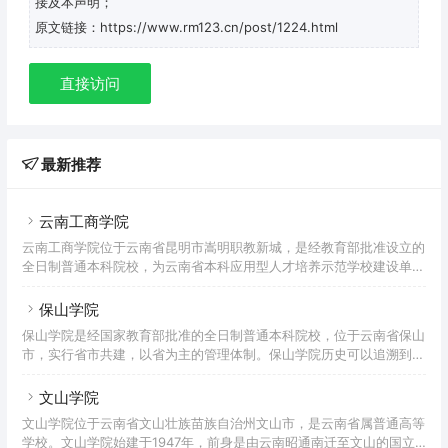
接及本声明；
原文链接：https://www.rm123.cn/post/1224.html
直接访问
最新推荐
云南工商学院
云南工商学院位于云南省昆明市嵩明职教新城，是经教育部批准设立的
全日制普通本科院校，为云南省本科应用型人才培养示范学校建设单
位。学校前身是创建于1999年的云南爱因森科技专修学院，2004年，
经云南省人民政府批准成立云南爱因森软件职业学院，2011年云南爱
保山学院
因森软件职业学院升格为云南工商学院。 截至2021年12月，学校总占
保山学院是经国家教育部批准的全日制普通本科院校，位于云南省保山
地面积1103亩，总占地面积109.70万平方米，纸质图书200万册，教
市，实行省市共建，以省为主的管理体制。保山学院历史可以追溯到
学、科研仪器设备资产总值约12724.32万元；下设9个二级学院，有本
1905年创办的“永昌师范学堂”，1978年成立的保山师范高等专科学
科专业34个，专科专业27
校，为云南省最早成立的四所师专之一。2009年4月，经教育部批准升
文山学院
格为本科院校，由云南省人民政府举办。根据2021年5月学院官网显
文山学院位于云南省文山壮族苗族自治州文山市，是云南省属普通高等
示，学校有校舍建筑面积26.13万平方米，教学科研仪器设备总值
学校。文山学院始建于1947年，前身是由云南昭通南迁至文山的国立