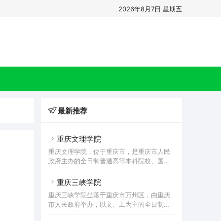
2026年8月7日 星期五
最新推荐
重庆文理学院
重庆文理学院，位于重庆市，是重庆市人民
政府主办的全日制普通高等本科院校、国家
首批卓越农林人才教育培养计划改革试点高
校。其前身重庆师范高等专科学校和渝州教
重庆三峡学院
育学院分别创办于1976年和1972年；2001
重庆三峡学院坐落于重庆市万州区，由重庆
年5月，两校合并组建为重庆渝西学院；
市人民政府举办，以文、工为主的全日制普
2005年4月，学校更名为重庆文理学院。据
通本科院校，入选首批“卓越农林人才教育培
2022年7月学校官网显示，学校有红河、星