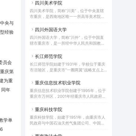
养计划”、教育部数据中国“百校工程”、“重庆
四川美术学院
湖两个校区，校园占地面积1767亩，校舍建
市2011协同创新中心”，全国高校校园网站联
筑面积73万平方米，馆藏图书291.3万册（含
四川美术学院，简称“川美”，位于中央直辖
盟理事单位，“一带一路”标准化教育与研究
电子图书），教学科研仪器设备总值3.6亿
市重庆，是西南地区唯一一所高等美术院
大学联盟成员，是山东大学对口支援高校。
元；设有19个二级学院，开设66个本科专
校，具有硕士学位授予权和博士学位授予
中央与
重庆三峡学院创建于1956年，其前身为四川
业；有正高级
权。学校为中国独立建制的31所普通高等艺
四川外国语大学
省万县初中师资训练班，先后更名为万县大
型经验
术院校之一，中国八大美院之一，重庆市一
学、万县专科学校、万县师范专科学校。
四川外国语大学，简称“川外”，位于中国直
流学科建设高校、全国深化创新创业教育改
1994年，万县师范专科学校与万县教育学院
辖市重庆市，是一所经中华人民共和国教育
革示范高校、“全国创新创业典型经验高
合并成立四川三峡学院，并升格为本科院
部批准成立的市属全日制普通本科高等院
校”。2021年成为博士学位授予单位。学院创
校。2000年，学校更名
校，为国家最早设立的四所外语专业高等院
长江师范学院
办于1940年，时为四川省立艺术专科学校；
校之一。重庆市一流学科建设高校，学校以
委员会
1950年底调整更名为成都艺术专科学校，
长江师范学院始建于1931年，学校位于重庆
外国语言文学学科为主，文学、经济学、管
1953年与西南人民艺术学院合并，改为西南
市涪陵区，是重庆市“一圈两翼”战略支点上
重庆第
理学、法学、教育学、哲学、艺术学等多学
美术专科学校；1959年更名为四川美术学
唯一一所本科院校，CDIO工程教育联盟成员
科协调发展，拥有完整的学士、硕士、博士
院。据2022年7月学校官网
改建为重
单位。2001年，涪陵师范高等专科学校（前
重庆信息技术职业学院
人才培养体系，是中国西南地区外语和涉外
身为成立于1931年的涪陵县立乡村师范学
人才培养以及外国语言文化、对外经济贸
，同年
重庆信息技术职业学院创建于1995年，位于
校）和涪陵教育学院合并升格为涪陵师范学
易、国际问题研究的重要基地之一。四川外
重庆市万州区，2001年经重庆市人民政府批
院，2006年9月，学校更名为长江师范学
国语大学始建于1950年4月，前身为中国人
准、教育部备案成立全日制普通高等职业院
院。学校开设21个二级教学单位，设有53个
民解放军西南军政大学俄文训练团；1951年
校，是国家计算机与软件技术技能型紧缺人
重庆科技学院
本科专业，涵盖十大学科门类，形成了以文
才培养院校、重庆市示范性软件学院。重庆
学、理学为基础，教育学、经济学、管理
重庆科技学院，始建于1951年，由重庆市人
市高技能人才培养基地、重庆高职单独招生
个教学单
学、工学、艺术学等为主干，多学科相互融
民政府与中国石油天然气集团公司、中国石
试点院校。据2021年3月学校官网显示，学
合、协调发展、优势互补的学科专业架构。
油化工集团公司、中国海洋石油总公司共
6
校有金龙、天城和璧山3个校区，占地总面积
建有实验实训教学中心12
建，是一所以工为主，以石油与化工、冶金