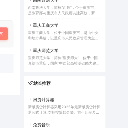
西南政法大学
726 亩， 校舍建筑面积16.2万平方米，教学
与材料、机械与电子、安全与环保为特色，
仪器设备资产值3379.09万元，拥有校内外
西南政法大学，简称“西政”，位于重庆市，
涵盖理、工、经、管、法、文、艺的多学科
实习实训场所200余个，图书馆藏书56.11万
是教育部与重庆市人民政府共建高校，新中
协调发展的全日制公办普通本科院校。入选
册。下设8个二级学院，开设43个专业；有
国最早建立的政法类高等学府，改革开放后
全国应用技术大学（学院）联盟副理事长单
教职
首批全国重点大学，全国首批卓越法律人才
重庆工商大学
位、卓越工程师教育培养计划、数据中国“百
教育培养计划基地，首批国家大学生文化素
校工程”、新工科研究与实践项目、国家级大
重庆工商大学，位于中国重庆市，是由中央
买
质教育基地，中国政府奖学金来华留学生接
学生创新创业训练计划、全国创新创业典型
和地方共建，以重庆市人民政府管理为主的
收院校，国家中西部高校基础能力建设工
经验高校、全国深化创新创业教育改革示范
一所公办高校，入选国家“中西部高校基础能
程、国家建设高水平大学公派研究生项目、
高校。2021年成为重庆市博士学位授予
力建设工程”、“卓越农林人才教育培养计
重庆师范大学
国家特色重点学科项目、新工科研究与实践
划”、“国家级大学生创新创业训练计划”、“服
项目、国家级大学生创新创业训练计划实施
重庆师范大学，简称“重庆师大”，位于中国
务国家特殊需求博士人才培养项目”、“国家
高校，自主招生试点高校。重庆市一流学科
直辖市重庆，国家“中西部高校基础能力建设
大学生文化素质教育基地”、“国家国际科技
建设高校，以法学为主，经济学、文学、管
工程”实施高校，入选首批“卓越农林人才教
合作基地”、“全国毕业生就业典型经验高
理学、哲学、工学等多学科协调发展，被誉
育培养计划、卓越教师培养计划”，“马云乡
校”，是重庆市国际人文特色高校、重庆市国
为新中
村师范生计划”首批合作院校，全国毕业生就
际交流合作示范校、重庆市一流学科建设高
站长推荐
业典型经验高校，重庆市一流学科建设高
校，重庆市“数字校园”示范学校和教育信息
校，是一所以教师教育为特色、多学科协调
化试点单位，为“一带一路”中波大学联盟、
发展的综合性师范大学。 重庆师范大学办
“长江—伏尔加河”高校联盟
房贷计算器
学历史源于1906年官立川东师范学堂，主体
创办于1954年1月，时名重庆师范专科学
新版房贷计算器采用2025年最新版房贷计算
校；1960年学校更名为重庆师范学院，同年
器公式计算,支持按贷款金额、首付比例及按
获得本科专业设置资格；1962年复名为重
面积和单价进行购房贷款的计算参考的多功
能房贷计算器,同时支持商业贷款计算器及公
免费音乐