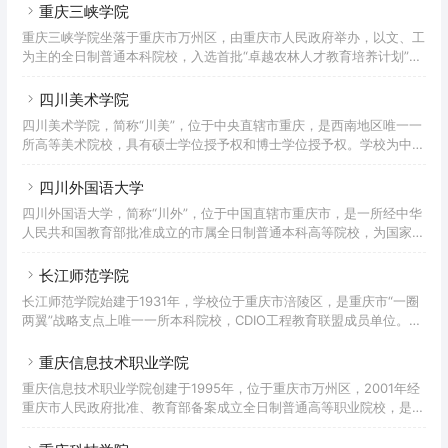
2001年5月，两校合并组建为重庆渝西学院；2005年4月，学校更名为
重庆三峡学院
重庆文理学院。据2022年7月学校官网显示，学校有红河、星湖两个校
重庆三峡学院坐落于重庆市万州区，由重庆市人民政府举办，以文、工
区，校园占地面积1767亩，校舍建筑面积73万平方米，馆藏图书291.3
为主的全日制普通本科院校，入选首批“卓越农林人才教育培养计划”、
万册（含电子图书），教学科研仪器设备总值3.6亿元；设有19个二级
教育部数据中国“百校工程”、“重庆市2011协同创新中心”，全国高校校
学院，开设66个本科专业；有正高级
园网站联盟理事单位，“一带一路”标准化教育与研究大学联盟成员，是
四川美术学院
山东大学对口支援高校。重庆三峡学院创建于1956年，其前身为四川
四川美术学院，简称“川美”，位于中央直辖市重庆，是西南地区唯一一
省万县初中师资训练班，先后更名为万县大学、万县专科学校、万县师
所高等美术院校，具有硕士学位授予权和博士学位授予权。学校为中国
范专科学校。1994年，万县师范专科学校与万县教育学院合并成立四
独立建制的31所普通高等艺术院校之一，中国八大美院之一，重庆市一
川三峡学院，并升格为本科院校。2000年，学校更名
流学科建设高校、全国深化创新创业教育改革示范高校、“全国创新创
四川外国语大学
业典型经验高校”。2021年成为博士学位授予单位。学院创办于1940
四川外国语大学，简称“川外”，位于中国直辖市重庆市，是一所经中华
年，时为四川省立艺术专科学校；1950年底调整更名为成都艺术专科
人民共和国教育部批准成立的市属全日制普通本科高等院校，为国家最
学校，1953年与西南人民艺术学院合并，改为西南美术专科学校；
早设立的四所外语专业高等院校之一。重庆市一流学科建设高校，学校
1959年更名为四川美术学院。据2022年7月学校官网
以外国语言文学学科为主，文学、经济学、管理学、法学、教育学、哲
长江师范学院
学、艺术学等多学科协调发展，拥有完整的学士、硕士、博士人才培养
长江师范学院始建于1931年，学校位于重庆市涪陵区，是重庆市“一圈
体系，是中国西南地区外语和涉外人才培养以及外国语言文化、对外经
两翼”战略支点上唯一一所本科院校，CDIO工程教育联盟成员单位。
济贸易、国际问题研究的重要基地之一。四川外国语大学始建于1950
2001年，涪陵师范高等专科学校（前身为成立于1931年的涪陵县立乡
年4月，前身为中国人民解放军西南军政大学俄文训练团；1951年
村师范学校）和涪陵教育学院合并升格为涪陵师范学院，2006年9月，
重庆信息技术职业学院
学校更名为长江师范学院。学校开设21个二级教学单位，设有53个本
重庆信息技术职业学院创建于1995年，位于重庆市万州区，2001年经
科专业，涵盖十大学科门类，形成了以文学、理学为基础，教育学、经
重庆市人民政府批准、教育部备案成立全日制普通高等职业院校，是国
济学、管理学、工学、艺术学等为主干，多学科相互融合、协调发展、
家计算机与软件技术技能型紧缺人才培养院校、重庆市示范性软件学
优势互补的学科专业架构。建有实验实训教学中心12
院。重庆市高技能人才培养基地、重庆高职单独招生试点院校。据