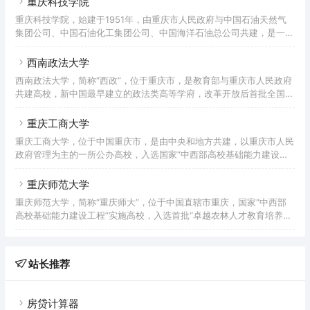
重庆科技学院
2021年3月学校官网显示，学校有金龙、天城和璧山3个校区，占地总
重庆科技学院，始建于1951年，由重庆市人民政府与中国石油天然气
面积726 亩， 校舍建筑面积16.2万平方米，教学仪器设备资产值
集团公司、中国石油化工集团公司、中国海洋石油总公司共建，是一所
3379.09万元，拥有校内外实习实训场所200余个，图书馆藏书56.11
以工为主，以石油与化工、冶金与材料、机械与电子、安全与环保为特
万册。下设8个二级学院，开设43个专业；有教职
色，涵盖理、工、经、管、法、文、艺的多学科协调发展的全日制公办
西南政法大学
普通本科院校。入选全国应用技术大学（学院）联盟副理事长单位、卓
西南政法大学，简称“西政”，位于重庆市，是教育部与重庆市人民政府
越工程师教育培养计划、数据中国“百校工程”、新工科研究与实践项
共建高校，新中国最早建立的政法类高等学府，改革开放后首批全国重
目、国家级大学生创新创业训练计划、全国创新创业典型经验高校、全
点大学，全国首批卓越法律人才教育培养计划基地，首批国家大学生文
国深化创新创业教育改革示范高校。2021年成为重庆市博士学位授予
化素质教育基地，中国政府奖学金来华留学生接收院校，国家中西部高
重庆工商大学
校基础能力建设工程、国家建设高水平大学公派研究生项目、国家特色
重庆工商大学，位于中国重庆市，是由中央和地方共建，以重庆市人民
重点学科项目、新工科研究与实践项目、国家级大学生创新创业训练计
政府管理为主的一所公办高校，入选国家“中西部高校基础能力建设工
划实施高校，自主招生试点高校。重庆市一流学科建设高校，以法学为
程”、“卓越农林人才教育培养计划”、“国家级大学生创新创业训练计
主，经济学、文学、管理学、哲学、工学等多学科协调发展，被誉为新
划”、“服务国家特殊需求博士人才培养项目”、“国家大学生文化素质教
重庆师范大学
中
育基地”、“国家国际科技合作基地”、“全国毕业生就业典型经验高校”，
重庆师范大学，简称“重庆师大”，位于中国直辖市重庆，国家“中西部
是重庆市国际人文特色高校、重庆市国际交流合作示范校、重庆市一流
高校基础能力建设工程”实施高校，入选首批“卓越农林人才教育培养计
学科建设高校，重庆市“数字校园”示范学校和教育信息化试点单位，为
划、卓越教师培养计划”，“马云乡村师范生计划”首批合作院校，全国
“一带一路”中波大学联盟、“长江—伏尔加河”高校联盟
毕业生就业典型经验高校，重庆市一流学科建设高校，是一所以教师教
育为特色、多学科协调发展的综合性师范大学。 重庆师范大学办学历
站长推荐
史源于1906年官立川东师范学堂，主体创办于1954年1月，时名重庆师
范专科学校；1960年学校更名为重庆师范学院，同年获得本科专业设
置资格；1962年复名为重
房贷计算器