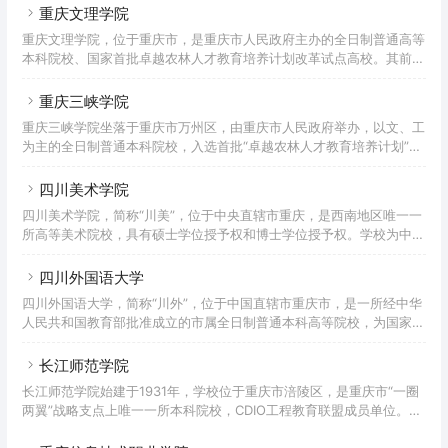
重庆文理学院
重庆文理学院，位于重庆市，是重庆市人民政府主办的全日制普通高等
本科院校、国家首批卓越农林人才教育培养计划改革试点高校。其前身
重庆师范高等专科学校和渝州教育学院分别创办于1976年和1972年；
2001年5月，两校合并组建为重庆渝西学院；2005年4月，学校更名为
重庆三峡学院
重庆文理学院。据2022年7月学校官网显示，学校有红河、星湖两个校
重庆三峡学院坐落于重庆市万州区，由重庆市人民政府举办，以文、工
区，校园占地面积1767亩，校舍建筑面积73万平方米，馆藏图书291.3
为主的全日制普通本科院校，入选首批“卓越农林人才教育培养计划”、
万册（含电子图书），教学科研仪器设备总值3.6亿元；设有19个二级
教育部数据中国“百校工程”、“重庆市2011协同创新中心”，全国高校校
学院，开设66个本科专业；有正高级
园网站联盟理事单位，“一带一路”标准化教育与研究大学联盟成员，是
四川美术学院
山东大学对口支援高校。重庆三峡学院创建于1956年，其前身为四川
四川美术学院，简称“川美”，位于中央直辖市重庆，是西南地区唯一一
省万县初中师资训练班，先后更名为万县大学、万县专科学校、万县师
所高等美术院校，具有硕士学位授予权和博士学位授予权。学校为中国
范专科学校。1994年，万县师范专科学校与万县教育学院合并成立四
独立建制的31所普通高等艺术院校之一，中国八大美院之一，重庆市一
川三峡学院，并升格为本科院校。2000年，学校更名
流学科建设高校、全国深化创新创业教育改革示范高校、“全国创新创
四川外国语大学
业典型经验高校”。2021年成为博士学位授予单位。学院创办于1940
四川外国语大学，简称“川外”，位于中国直辖市重庆市，是一所经中华
年，时为四川省立艺术专科学校；1950年底调整更名为成都艺术专科
人民共和国教育部批准成立的市属全日制普通本科高等院校，为国家最
学校，1953年与西南人民艺术学院合并，改为西南美术专科学校；
早设立的四所外语专业高等院校之一。重庆市一流学科建设高校，学校
1959年更名为四川美术学院。据2022年7月学校官网
以外国语言文学学科为主，文学、经济学、管理学、法学、教育学、哲
长江师范学院
学、艺术学等多学科协调发展，拥有完整的学士、硕士、博士人才培养
长江师范学院始建于1931年，学校位于重庆市涪陵区，是重庆市“一圈
体系，是中国西南地区外语和涉外人才培养以及外国语言文化、对外经
两翼”战略支点上唯一一所本科院校，CDIO工程教育联盟成员单位。
济贸易、国际问题研究的重要基地之一。四川外国语大学始建于1950
2001年，涪陵师范高等专科学校（前身为成立于1931年的涪陵县立乡
年4月，前身为中国人民解放军西南军政大学俄文训练团；1951年
村师范学校）和涪陵教育学院合并升格为涪陵师范学院，2006年9月，