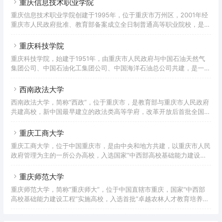
重庆信息技术职业学院
学校更名为长江师范学院。学校开设21个二级教学单位，设有53个本
重庆信息技术职业学院创建于1995年，位于重庆市万州区，2001年经
科专业，涵盖十大学科门类，形成了以文学、理学为基础，教育学、经
重庆市人民政府批准、教育部备案成立全日制普通高等职业院校，是国
济学、管理学、工学、艺术学等为主干，多学科相互融合、协调发展、
家计算机与软件技术技能型紧缺人才培养院校、重庆市示范性软件学
优势互补的学科专业架构。建有实验实训教学中心12
院。重庆市高技能人才培养基地、重庆高职单独招生试点院校。据
重庆科技学院
2021年3月学校官网显示，学校有金龙、天城和璧山3个校区，占地总
重庆科技学院，始建于1951年，由重庆市人民政府与中国石油天然气
面积726 亩， 校舍建筑面积16.2万平方米，教学仪器设备资产值
集团公司、中国石油化工集团公司、中国海洋石油总公司共建，是一所
3379.09万元，拥有校内外实习实训场所200余个，图书馆藏书56.11
以工为主，以石油与化工、冶金与材料、机械与电子、安全与环保为特
万册。下设8个二级学院，开设43个专业；有教职
色，涵盖理、工、经、管、法、文、艺的多学科协调发展的全日制公办
西南政法大学
普通本科院校。入选全国应用技术大学（学院）联盟副理事长单位、卓
西南政法大学，简称“西政”，位于重庆市，是教育部与重庆市人民政府
越工程师教育培养计划、数据中国“百校工程”、新工科研究与实践项
共建高校，新中国最早建立的政法类高等学府，改革开放后首批全国重
目、国家级大学生创新创业训练计划、全国创新创业典型经验高校、全
点大学，全国首批卓越法律人才教育培养计划基地，首批国家大学生文
国深化创新创业教育改革示范高校。2021年成为重庆市博士学位授予
化素质教育基地，中国政府奖学金来华留学生接收院校，国家中西部高
重庆工商大学
校基础能力建设工程、国家建设高水平大学公派研究生项目、国家特色
重庆工商大学，位于中国重庆市，是由中央和地方共建，以重庆市人民
重点学科项目、新工科研究与实践项目、国家级大学生创新创业训练计
政府管理为主的一所公办高校，入选国家“中西部高校基础能力建设工
划实施高校，自主招生试点高校。重庆市一流学科建设高校，以法学为
程”、“卓越农林人才教育培养计划”、“国家级大学生创新创业训练计
主，经济学、文学、管理学、哲学、工学等多学科协调发展，被誉为新
划”、“服务国家特殊需求博士人才培养项目”、“国家大学生文化素质教
重庆师范大学
中
育基地”、“国家国际科技合作基地”、“全国毕业生就业典型经验高校”，
重庆师范大学，简称“重庆师大”，位于中国直辖市重庆，国家“中西部
是重庆市国际人文特色高校、重庆市国际交流合作示范校、重庆市一流
高校基础能力建设工程”实施高校，入选首批“卓越农林人才教育培养计
学科建设高校，重庆市“数字校园”示范学校和教育信息化试点单位，为
划、卓越教师培养计划”，“马云乡村师范生计划”首批合作院校，全国
“一带一路”中波大学联盟、“长江—伏尔加河”高校联盟
毕业生就业典型经验高校，重庆市一流学科建设高校，是一所以教师教