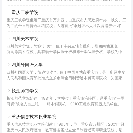
重庆师范高等专科学校和渝州教育学院分别创办于1976年和1972年；
2001年5月，两校合并组建为重庆渝西学院；2005年4月，学校更名为
重庆三峡学院
重庆文理学院。据2022年7月学校官网显示，学校有红河、星湖两个校
重庆三峡学院坐落于重庆市万州区，由重庆市人民政府举办，以文、工
区，校园占地面积1767亩，校舍建筑面积73万平方米，馆藏图书291.3
为主的全日制普通本科院校，入选首批“卓越农林人才教育培养计划”、
万册（含电子图书），教学科研仪器设备总值3.6亿元；设有19个二级
教育部数据中国“百校工程”、“重庆市2011协同创新中心”，全国高校校
学院，开设66个本科专业；有正高级
园网站联盟理事单位，“一带一路”标准化教育与研究大学联盟成员，是
四川美术学院
山东大学对口支援高校。重庆三峡学院创建于1956年，其前身为四川
四川美术学院，简称“川美”，位于中央直辖市重庆，是西南地区唯一一
省万县初中师资训练班，先后更名为万县大学、万县专科学校、万县师
所高等美术院校，具有硕士学位授予权和博士学位授予权。学校为中国
范专科学校。1994年，万县师范专科学校与万县教育学院合并成立四
独立建制的31所普通高等艺术院校之一，中国八大美院之一，重庆市一
川三峡学院，并升格为本科院校。2000年，学校更名
流学科建设高校、全国深化创新创业教育改革示范高校、“全国创新创
四川外国语大学
业典型经验高校”。2021年成为博士学位授予单位。学院创办于1940
四川外国语大学，简称“川外”，位于中国直辖市重庆市，是一所经中华
年，时为四川省立艺术专科学校；1950年底调整更名为成都艺术专科
人民共和国教育部批准成立的市属全日制普通本科高等院校，为国家最
学校，1953年与西南人民艺术学院合并，改为西南美术专科学校；
早设立的四所外语专业高等院校之一。重庆市一流学科建设高校，学校
1959年更名为四川美术学院。据2022年7月学校官网
以外国语言文学学科为主，文学、经济学、管理学、法学、教育学、哲
长江师范学院
学、艺术学等多学科协调发展，拥有完整的学士、硕士、博士人才培养
长江师范学院始建于1931年，学校位于重庆市涪陵区，是重庆市“一圈
体系，是中国西南地区外语和涉外人才培养以及外国语言文化、对外经
两翼”战略支点上唯一一所本科院校，CDIO工程教育联盟成员单位。
济贸易、国际问题研究的重要基地之一。四川外国语大学始建于1950
2001年，涪陵师范高等专科学校（前身为成立于1931年的涪陵县立乡
年4月，前身为中国人民解放军西南军政大学俄文训练团；1951年
村师范学校）和涪陵教育学院合并升格为涪陵师范学院，2006年9月，
重庆信息技术职业学院
学校更名为长江师范学院。学校开设21个二级教学单位，设有53个本
重庆信息技术职业学院创建于1995年，位于重庆市万州区，2001年经
科专业，涵盖十大学科门类，形成了以文学、理学为基础，教育学、经
重庆市人民政府批准、教育部备案成立全日制普通高等职业院校，是国
济学、管理学、工学、艺术学等为主干，多学科相互融合、协调发展、