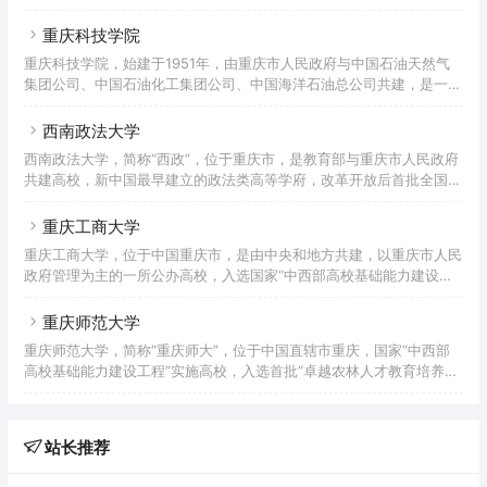
家计算机与软件技术技能型紧缺人才培养院校、重庆市示范性软件学
优势互补的学科专业架构。建有实验实训教学中心12
院。重庆市高技能人才培养基地、重庆高职单独招生试点院校。据
重庆科技学院
2021年3月学校官网显示，学校有金龙、天城和璧山3个校区，占地总
重庆科技学院，始建于1951年，由重庆市人民政府与中国石油天然气
面积726 亩， 校舍建筑面积16.2万平方米，教学仪器设备资产值
集团公司、中国石油化工集团公司、中国海洋石油总公司共建，是一所
3379.09万元，拥有校内外实习实训场所200余个，图书馆藏书56.11
以工为主，以石油与化工、冶金与材料、机械与电子、安全与环保为特
万册。下设8个二级学院，开设43个专业；有教职
色，涵盖理、工、经、管、法、文、艺的多学科协调发展的全日制公办
西南政法大学
普通本科院校。入选全国应用技术大学（学院）联盟副理事长单位、卓
西南政法大学，简称“西政”，位于重庆市，是教育部与重庆市人民政府
越工程师教育培养计划、数据中国“百校工程”、新工科研究与实践项
共建高校，新中国最早建立的政法类高等学府，改革开放后首批全国重
目、国家级大学生创新创业训练计划、全国创新创业典型经验高校、全
点大学，全国首批卓越法律人才教育培养计划基地，首批国家大学生文
国深化创新创业教育改革示范高校。2021年成为重庆市博士学位授予
化素质教育基地，中国政府奖学金来华留学生接收院校，国家中西部高
重庆工商大学
校基础能力建设工程、国家建设高水平大学公派研究生项目、国家特色
重庆工商大学，位于中国重庆市，是由中央和地方共建，以重庆市人民
重点学科项目、新工科研究与实践项目、国家级大学生创新创业训练计
政府管理为主的一所公办高校，入选国家“中西部高校基础能力建设工
划实施高校，自主招生试点高校。重庆市一流学科建设高校，以法学为
程”、“卓越农林人才教育培养计划”、“国家级大学生创新创业训练计
主，经济学、文学、管理学、哲学、工学等多学科协调发展，被誉为新
划”、“服务国家特殊需求博士人才培养项目”、“国家大学生文化素质教
重庆师范大学
中
育基地”、“国家国际科技合作基地”、“全国毕业生就业典型经验高校”，
重庆师范大学，简称“重庆师大”，位于中国直辖市重庆，国家“中西部
是重庆市国际人文特色高校、重庆市国际交流合作示范校、重庆市一流
高校基础能力建设工程”实施高校，入选首批“卓越农林人才教育培养计
学科建设高校，重庆市“数字校园”示范学校和教育信息化试点单位，为
划、卓越教师培养计划”，“马云乡村师范生计划”首批合作院校，全国
“一带一路”中波大学联盟、“长江—伏尔加河”高校联盟
毕业生就业典型经验高校，重庆市一流学科建设高校，是一所以教师教
育为特色、多学科协调发展的综合性师范大学。 重庆师范大学办学历
站长推荐
史源于1906年官立川东师范学堂，主体创办于1954年1月，时名重庆师
范专科学校；1960年学校更名为重庆师范学院，同年获得本科专业设