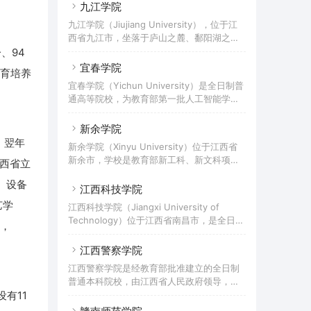
校，是一所面向时尚行业，以培养创意设
九江学院
准，在江西赣江职业技术学院的基础上设立
计、工程技术、市场推广和经营管理高级专
南昌工学院。截至2021年2月，学校占地面
九江学院（Jiujiang University），位于江
门人才为主的专业性院校。学校前身是1991
积1183亩，校舍建筑总面积56万平方米；设
西省九江市，坐落于庐山之麓、鄱阳湖之
年7月建立的民办江西服装学院；1998年2
有10个二级学院，开设有55个本科专业和33
畔，由江西省领导和管理，入选“卓越医生教
、94
月，更名为江西服装专修学院；2003年4
个专科专业；有
育培养计划”，是实行军地共建，省、市（九
宜春学院
月，学校更名为江西服装职业技术学院，成
育培养
江市）共建，以市为主的公办全日制本科普
为具有独立颁发国家高等教育学历文凭资格
宜春学院（Yichun University）是全日制普
通高等院校。九江学院由九江财经高等专科
的全日制普通高校。2011年4月，经国家教
通高等院校，为教育部第一批人工智能学院
学校、九江师范专科学校、九江医学专科学
育部批准设置为本科高等教育学院，并正式
项目试点学校、教育部“科学工作能力提升计
校和九江教育学院等四校于2002年3月合并
更名为江西服装学院。据2016年8
划（百千万工程）建设学校”、江西省首批转
新余学院
组建而成。原九江财经高等专科学校前身为
型发展试点高校、江西省大学生创新创业示
，翌年
创建于1981年的解放军企业干部学校；原九
新余学院（Xinyu University）位于江西省
范基地。学校的前身是1958年创办的宜春大
江师范专科学校创建于1958年；原九江医学
新余市，学校是教育部新工科、新文科项目
江西省立
学。2000年1月，经国家教育部批准，由原
专科学校肇始于1901年创办的但福德护士学
建设实施单位、教育部产教融合创新基地首
宜春师范专科学校、宜春市医学专科学校、
校；原
、设备
批试点高校、教育部产学合作专业综合改革
江西科技学院
宜春农业专科学校、宜春市职工业余大学合
项目实施高校、国家大学生创新创业训练计
并升格为全日制公办本科院校。截至2022年
艺学
江西科技学院（Jiangxi University of
划联合基金项目实施高校、教育部卓越创新
4月，学校有本部校区、北校区和新校区三个
Technology）位于江西省南昌市，是全日制
，
联盟首批成员单位、国家级语言文字规范化
校区，占地近2000亩；有19个教学院，本科
民办普通本科高校。学校前身是创建于1994
示范校、中国应用技术大学联盟成员单位、
专
年的江西省高级职业学校，1999年经教育部
江西警察学院
江西省高校首届十大文明校园、江西省首批
批准成为普通高职院校，改名为蓝天职业技
转型发展试点高校。学校始创于1985年创办
江西警察学院是经教育部批准建立的全日制
术学院。2005年升格为普通本科院校，改名
的新余职业大学，1987年江西广播电视大学
普通本科院校，由江西省人民政府领导，实
江西蓝天学院。2012年更名为江西科技学
新余分校、江西师范大学新余专科班并入，
行江西省教育厅和江西省公安厅共同管理，
有11
院。据2018年12月学校官网显示，校园占地
1992年新余职业大
以江西省公安厅为主的管理体制，是政法干