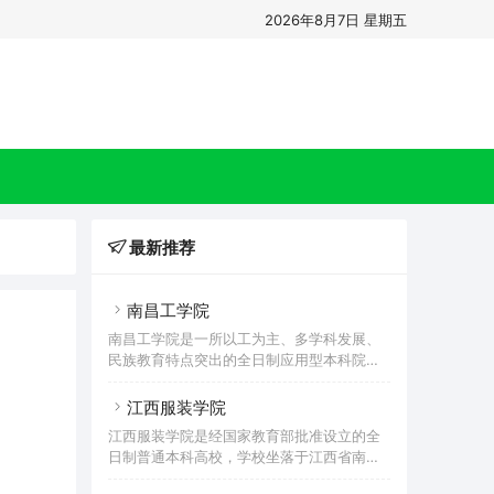
2026年8月7日 星期五
最新推荐
南昌工学院
南昌工学院是一所以工为主、多学科发展、
民族教育特点突出的全日制应用型本科院
校，为教育部首批1+X证书制度试点院校、江
西省“向应用型高校转型发展试点院校”。学
江西服装学院
校前身是创办于1988年的民办赣江大学。
江西服装学院是经国家教育部批准设立的全
1998年，学校更名为赣江专修学院。2003
日制普通本科高校，学校坐落于江西省南昌
年，学校更名为江西赣江职业技术学院。
市，是江西省应用型特色本科重点建设高
2011年4月，经教育部和江西省人民政府批