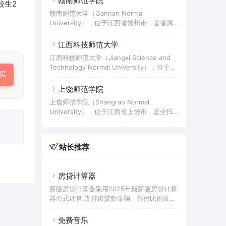
赣南师范学院
面积2000余亩，建筑面积约85万平方米，建
校生2
警招录培养体制改革试点院校、公安部和江
有3.3万平方米的数字化图书馆，藏书230余
赣南师范大学（Gannan Normal
西省人民政府共建高校。学校前身是1951年
万册；设有12个二级学院和3个教学部，统招
University），位于江西省赣州市，是省属
创办的江西省公安学校，历经江西政法学
本科专业39个，
本科师范院校、江西省一流学科建设高校，
院、江西政法干部学校、江西省政法学校、
被列为江西省公费师范生培养高校，是中国
江西科技师范大学
江西省人民警察学校、江西公安专科学校等
政府奖学金、国际中文教师奖学金、江西省
阶段，2010年经教育部批准成立江西警察学
江西科技师范大学（Jiangxi Science and
政府奖学金学生接收院校。学校创办于1958
院。截至2022年2月，学院校园占地
Technology Normal University），位于江
年6月，时为赣南师范专科学校；1984年更
买
1932.68亩（1288458.7平方米），校舍建
西省南昌市，是公办多科性本科院校，入选
名为赣南师范学院，升格为省属本科师范院
筑面积22.49万平方米。
教育部"卓越教师培养计划"，为全国重点建
上饶师范学院
校；2016年3月，经教育部批准更名为赣南
设职业教育师资培训基地、江西省一流学科
师范大学。截至2022年3月，学校有黄金、
上饶师范学院（Shangrao Normal
建设高校、江西省职教师资培养培训中心、
章贡、白塔（大学科技园）3个校区，占地近
University），位于江西省上饶市，是全日
江西省教师资格面试直属考点管理办公室，
2300亩，校舍建筑面积85万平方米，图书馆
制普通本科学校。学校前身是1958年建立的
是江西省政府奖学金和孔子学院奖学金来华
藏书2
上饶师专，1959年更名为赣东北大学，文革
留学生接收院校。学校以原江西科技师范学
期间停办。1977年复校，2000年3月经教育
院为主体，南昌高等专科学校并入组成。南
站长推荐
部、江西省人民政府批准升格为上饶师范学
昌高等专科学校办学起始于1952年；江西科
院。2005年11月，顺利通过了教育部本科教
技师范学
学工作水平评估。据2022年9月学校官网显
房贷计算器
示，学校校园占地面积1594亩，校舍建筑总
面积47.88万平方米，折合在校生数16396
新版房贷计算器采用2025年最新版房贷计算
人。教职工1251人，馆藏纸质图书164万
器公式计算,支持按贷款金额、首付比例及按
册，教学科研仪器总值1
面积和单价进行购房贷款的计算参考的多功
能房贷计算器,同时支持商业贷款计算器及公
免费音乐