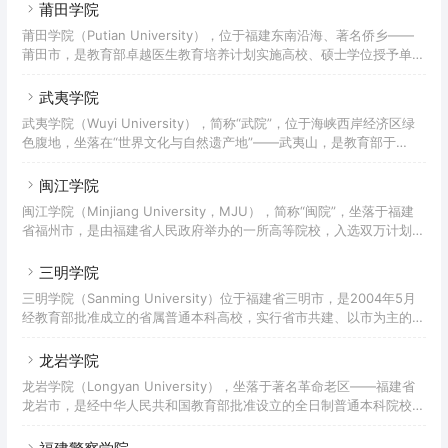
干部学院、福建省政法管理干部学院、福建金融职业技术学院合并组
莆田学院
建，于2010年3月经教育部批准正式建立。截至2022年3月，学校校园
莆田学院（Putian University），位于福建东南沿海、著名侨乡——
规划面积1388.4亩；设有13个二级学院和2个教学部，44个本科专
莆田市，是教育部卓越医生教育培养计划实施高校、硕士学位授予单
业；有专任教师总数822人，全日制本科在校生近1.5万人。2022年5
位，入选国家双万计划、福建省示范性应用型本科高校。学校由福建省
月14日，福建
政府领导和管理，是国家体育总局妈祖民俗体育文化研究基地、全国台
武夷学院
联海峡两岸妈祖文化研习交流基地、中国社科院历史研究所妈祖文化研
武夷学院（Wuyi University），简称“武院”，位于海峡西岸经济区绿
究基地，是福建省妈祖文化研究会会长单位。学校办学历史可追溯到
色腹地，坐落在“世界文化与自然遗产地”——武夷山，是教育部于
1898年创办的兴化圣教医院附设护士训练班。2002年3月，学校由原
2007年3月19日批准设立的公办全日制普通本科院校，全国第二批深化
莆田高等专科学校、原福建医科大学莆田分校、原莆田
创新创业教育改革示范高校，福建省示范性应用型本科高校。学校前身
闽江学院
是创办于1958年8月12日的南平师范高等专科学校；1962年1月，福州
闽江学院（Minjiang University，MJU），简称“闽院”，坐落于福建
师范专科学校并入更名南平师范学院（本科）；文革期间停办，1978
省福州市，是由福建省人民政府举办的一所高等院校，入选双万计划、
年经国务院批准复办，1980年改称为南平师范专科学校，1994年改名
“服务国家特殊需求”硕士专业学位研究生教育试点高校、福建省重点建
为南平师范高等专科学校，20
设高校、福建省一流学科建设高校、福建省深化创新创业教育改革示范
三明学院
高校、福建第一批省级平安校园。闽江学院是2002年经国家教育部批
三明学院（Sanming University）位于福建省三明市，是2004年5月
准设立的全日制普通高等学校；其前身是原福州师范高等专科学校（创
经教育部批准成立的省属普通本科高校，实行省市共建、以市为主的管
办于1958年）和原闽江职业大学（创办于1984年），2010年，福建音
理体制，入选福建省示范性应用型本科高校。学校前身是三明高等专科
乐学院并入闽江学院。截至202
学校，于2000年10月由三明师范高等专科学校、三明职业大学、三明
龙岩学院
师范学校合并组建，办学历史可以追溯到1903年陈宝琛创办的全闽师
龙岩学院（Longyan University），坐落于著名革命老区——福建省
范学堂。2012年6月通过教育部本科教学工作合格评估。2018年1月学
龙岩市，是经中华人民共和国教育部批准设立的全日制普通本科院校，
校新增为福建省2018-2020年硕士学位授予培育单位立项建设单位。
入选福建省示范性应用型本科高校。学校前身为创办于1958年的龙岩
截至2022年6月，校园占
师范高等专科学校，2001年原福建资源工业学校并入龙岩师范高等专