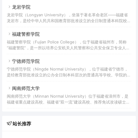
乐学院并入闽江学院。截至202
学校，于2000年10月由三明师范高等专科学校、三明职业大学、三明
龙岩学院
师范学校合并组建，办学历史可以追溯到1903年陈宝琛创办的全闽师
龙岩学院（Longyan University），坐落于著名革命老区——福建省
范学堂。2012年6月通过教育部本科教学工作合格评估。2018年1月学
龙岩市，是经中华人民共和国教育部批准设立的全日制普通本科院校，
校新增为福建省2018-2020年硕士学位授予培育单位立项建设单位。
入选福建省示范性应用型本科高校。学校前身为创办于1958年的龙岩
截至2022年6月，校园占
师范高等专科学校，2001年原福建资源工业学校并入龙岩师范高等专
福建警察学院
科学校，2004年5月，正式升格更名为龙岩学院。2018年1月，学校新
福建警察学院（Fujian Police College），位于福建省福州市，简称
增为福建省2018-2020年硕士学位授予培育单位立项建设名单。截至
“福建警院”，是一所以培养公安机关人民警察和公共安全保卫专业人才
2022年3月，学校总占地1300多亩，校舍建筑总面积约40万平方米，
为主的全日制本科院校，是福建省唯一的公安高等学府，实行省公安厅
教学科研仪器设备总值约2
和省教育厅双重领导，以福建省公安厅为主的管理体制。学院的前身是
宁德师范学院
始建于1949年8月的福建省警务干部学校，2007年5月15日，教育部批
宁德师范学院（Ningde Normal University），位于福建省宁德市，
准正式建立福建警察学院。2010年10月，省委省政府决定调整福建警
是经教育部批准设立的公办全日制本科层次的普通高等学校。学院的前
察学院、福建警官职业学院办学体制，组建新的福建警察学院。2018
身是建于1958年的福安师范专科学校， 1978年复办时更名为宁德师范
年1月，学校新增为福建省20
专科学校，1994年3月更名为宁德师范高等专科学校，2010年3月18
闽南师范大学
日，该校经教育部批准更名为宁德师范学院。2018年，开始联合培养
闽南师范大学（Minnan Normal University）位于福建省漳州市，是
研究生。截至2022年6月，学校占地面积1215.38亩，设东侨、蕉城两
福建省重点建设高校、福建省“双一流”建设高校、推荐免试攻读硕士研
个校区，校舍建筑面积约35.65万平方米，科研仪器设备总值1.69 亿
究生“农村学校教育硕士师资培养计划”资格高校、福建省闽台高校联合
元，图书
培养人才项目试点高校、教育部本科教学工作水平评估优秀高校、国家
级大学生创新创业训练计划项目与服务国家特殊需求博士人才培养项目
站长推荐
实施高校、博士学位授予单位。学校成立于1958年，1960年开始招收
首届本科学生，1963年参与合并组建福建第二师范学院，1986年复办
福建第二师范学院并更名为漳州