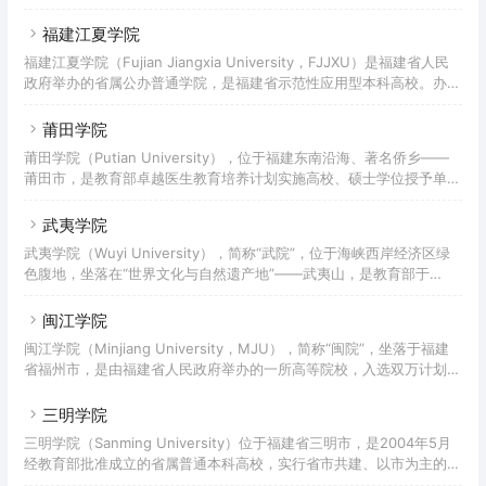
利性民办高校联盟发起单位、副主席单位和中国民办教育协会高等教育
专业委员会常务副理事长单位、硕士研究生联合培养单位。学校前身为
福建江夏学院
创办于2004年的福州外语外贸职业技术学院，2011年经教育部批准升
福建江夏学院（Fujian Jiangxia University，FJJXU）是福建省人民
格为普通本科高等院校，2018年通过教育部普通高等学校本科教学工
政府举办的省属公办普通学院，是福建省示范性应用型本科高校。办学
作合格评估。截至2021年12月，学校占地面积1500余亩，校园建筑面
历史最早可追溯到1957年，由福建经济管理干部学院、福建财会管理
积48万余平方米，教学仪器设备总值14000余万
干部学院、福建省政法管理干部学院、福建金融职业技术学院合并组
莆田学院
建，于2010年3月经教育部批准正式建立。截至2022年3月，学校校园
莆田学院（Putian University），位于福建东南沿海、著名侨乡——
规划面积1388.4亩；设有13个二级学院和2个教学部，44个本科专
莆田市，是教育部卓越医生教育培养计划实施高校、硕士学位授予单
业；有专任教师总数822人，全日制本科在校生近1.5万人。2022年5
位，入选国家双万计划、福建省示范性应用型本科高校。学校由福建省
月14日，福建
政府领导和管理，是国家体育总局妈祖民俗体育文化研究基地、全国台
武夷学院
联海峡两岸妈祖文化研习交流基地、中国社科院历史研究所妈祖文化研
武夷学院（Wuyi University），简称“武院”，位于海峡西岸经济区绿
究基地，是福建省妈祖文化研究会会长单位。学校办学历史可追溯到
色腹地，坐落在“世界文化与自然遗产地”——武夷山，是教育部于
1898年创办的兴化圣教医院附设护士训练班。2002年3月，学校由原
2007年3月19日批准设立的公办全日制普通本科院校，全国第二批深化
莆田高等专科学校、原福建医科大学莆田分校、原莆田
创新创业教育改革示范高校，福建省示范性应用型本科高校。学校前身
闽江学院
是创办于1958年8月12日的南平师范高等专科学校；1962年1月，福州
闽江学院（Minjiang University，MJU），简称“闽院”，坐落于福建
师范专科学校并入更名南平师范学院（本科）；文革期间停办，1978
省福州市，是由福建省人民政府举办的一所高等院校，入选双万计划、
年经国务院批准复办，1980年改称为南平师范专科学校，1994年改名
“服务国家特殊需求”硕士专业学位研究生教育试点高校、福建省重点建
为南平师范高等专科学校，20
设高校、福建省一流学科建设高校、福建省深化创新创业教育改革示范
三明学院
高校、福建第一批省级平安校园。闽江学院是2002年经国家教育部批
三明学院（Sanming University）位于福建省三明市，是2004年5月
准设立的全日制普通高等学校；其前身是原福州师范高等专科学校（创
经教育部批准成立的省属普通本科高校，实行省市共建、以市为主的管
办于1958年）和原闽江职业大学（创办于1984年），2010年，福建音
理体制，入选福建省示范性应用型本科高校。学校前身是三明高等专科