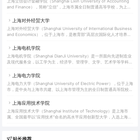
上海立信会计金融学院（Shanghai Lixin University of Accounting
校一流本科建设引领计划、上海高等学校一流研究生教育引领计划、上
and Finance），简称“立信”，上海市属全日制普通高等学校，为上海
海市卓越新闻传播人才教育培养基地。
高水平地方应用型高校建设单位、全国毕业生就业典型经验高校、上海
市击剑专业运动队体教结合改革试点学校，中国产学研合作促进会、中
上海对外经贸大学
国校企协同产学研创新联盟常务理事单位，全国高校诚信文化育人联
上海对外经贸大学（Shanghai University of International Business
盟、中国金融科技教育与应用创新联盟牵头单位，上海市学校艺术教育
and Economics），位于上海市，是教育部“高层次国际化人才培养创
发展评估中心、上海市学校体育评估中心落地学校，入选国家级人才培
新实践基地”首批建设高校、教育部“全国普通高校中华优秀传统文化传
养模式创新实验区
承基地”、亚太培训中心、WTO讲席院校、中国WTO事务卓越中心，博
上海电机学院
士学位授予单位，上海市干部教育培训高校基地，入选上海高校毕业生
上海电机学院（Shanghai DianJi University）是一所面向先进制造业
就业创业工作示范基地、上海市高校A级创业指导站、上海卓越法律人
及现代服务业，以工学为主，经济学、管理学、文学、艺术学等学科协
才培养基地、上海市卓越新闻传播人才教育培养基地、上海市重点建设
调发展的普通高等院校；入选“服务国家特殊需求人才培养项目”专业学
位研究生试点单位、教育部“卓越工程师教育培养计划”高校、全国首批
上海电力学院
CDIO试点院校、全国职业教育先进单位、国家级新工科研究与实践项
上海电力大学（Shanghai University of Electric Power），位于上海
目、上海市首批深化创新创业教育改革示范高校、上海高等学校一流本
市，是中央与上海市共建、以上海市管理为主的全日制普通高等院校，
科建设引领计划、上海高等学校一流研究生教育引领计划，为“服务国
是教育部首批“卓越工程师教育培养计划”试点院校、上海高水平地方应
家特殊需求硕士专业学位人才培养项目
用型高校建设单位、上海市首批深化创新创业教育改革示范高校，为国
上海应用技术学院
际电力高校联盟永久理事长单位、全球能源互联网发展合作组织会员单
上海应用技术大学（Shanghai Institute of Technology）是上海市
位、中国电力高校联盟成员单位、一带一路电力高校联盟和一带一路电
属、全国最早以“应用技术”命名的高水平应用创新型大学，入选上海高
力产学研联盟发起成员单位，入选国家级新工科研究与实践项目、国家
水平地方大学重点建设单位、首批上海高等学校一流本科建设引领计划
级大学生创新创业训练计划、
和一流研究生教育引领计划、教育部卓越工程师教育培养计划、教育部
首批新工科研究与实践项目和一流本科专业建设点、全国100所应用型
站长推荐