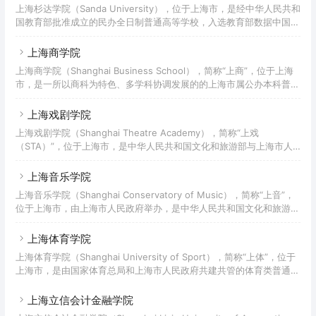
上海杉达学院（Sanda University），位于上海市，是经中华人民共和
国教育部批准成立的民办全日制普通高等学校，入选教育部数据中国
“百校工程项目”试点院校、科学工作能力提升计划（百千万工程）首批
试点院校、上海市实施现代大学制度建设首批试点高校、上海市新增硕
上海商学院
士学位授予单位立项建设单位，为应用技术大学（学院）联盟成员单
上海商学院（Shanghai Business School），简称“上商”，位于上海
位、全国非营利性民办高校联盟发起及成员单位。
市，是一所以商科为特色、多学科协调发展的的上海市属公办本科普通
高校，入选商务部首批国际商务官员研修基地、教育部首批新工科研究
与实践项目、教育部产学合作协同育人项目、国家级大学生创新创业训
上海戏剧学院
练计划、上海市首批人工智能应用场景需求单位、上海市教育信息化应
上海戏剧学院（Shanghai Theatre Academy），简称“上戏
用标杆培育校、首批上海高等学校一流本科建设引领计划、上海市级新
（STA）”，位于上海市，是中华人民共和国文化和旅游部与上海市人
工科研究与改革实践项目，为全国应用技术大学（学院）联盟应用商科
民政府共建的高等艺术院校，入选国家建设高水平大学公派研究生项
专业协会牵头单位和理事长单位、“一带一路”
目、国家“特色重点学科项目”建设高校、国家级大学生创新创业训练计
上海音乐学院
划、上海高等学校一流本科建设引领计划、上海高等学校一流研究生教
上海音乐学院（Shanghai Conservatory of Music），简称“上音”，
育引领计划、上海市外国留学生政府奖学金院校。该校为世界戏剧院校
位于上海市，由上海市人民政府举办，是中华人民共和国文化和旅游部
联盟、ITI/UNESCO国际表演艺术高等院校联盟成员 。
与上海市人民政府共建的全日制高等专业音乐（艺术）院校，国家“双
一流”建设高校，上海市高水平地方高校建设学校，欧洲音乐学院联盟
上海体育学院
成员，环太平洋音乐学院联盟成员，入选国家建设高水平大学公派研究
上海体育学院（Shanghai University of Sport），简称“上体”，位于
生项目、国家文化创新工程项目、中国政府奖学金来华留学生接收院
上海市，是由国家体育总局和上海市人民政府共建共管的体育类普通高
校、上海市外国留学生政府奖学金院校、全国社会艺术水平考级跨省市
等学校，国家“双一流”建设高校，上海市高水平地方高校试点建设单
考级单位。
位。学校入选中国政府奖学金资格学校、教育部指定的自主招收中国政
上海立信会计金融学院
府奖学金留学生试点院校、国家高水平体育后备人才基地、上海高等学