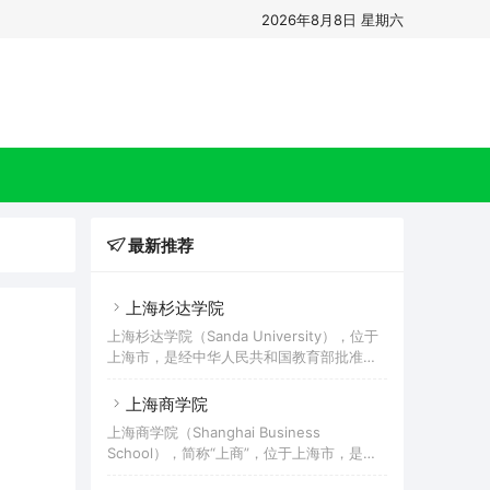
2026年8月8日 星期六
最新推荐
上海杉达学院
上海杉达学院（Sanda University），位于
上海市，是经中华人民共和国教育部批准成
立的民办全日制普通高等学校，入选教育部
数据中国“百校工程项目”试点院校、科学工
上海商学院
作能力提升计划（百千万工程）首批试点院
上海商学院（Shanghai Business
校、上海市实施现代大学制度建设首批试点
School），简称“上商”，位于上海市，是一
高校、上海市新增硕士学位授予单位立项建
所以商科为特色、多学科协调发展的的上海
设单位，为应用技术大学（学院）联盟成员