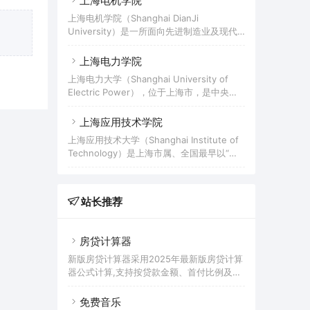
上海电机学院
信文化育人联盟、中国金融科技教育与应用
校、教育部“全国普通高校中华优秀传统文化
创新联盟牵头单位，上海市学校艺术教育发
上海电机学院（Shanghai DianJi
传承基地”、亚太培训中心、WTO讲席院校、
展评估中心、上海市学校体育评估中心落地
University）是一所面向先进制造业及现代
中国WTO事务卓越中心，博士学位授予单
学校，入选国家级人才培养模式创新实验区
服务业，以工学为主，经济学、管理学、文
位，上海市干部教育培训高校基地，入选上
学、艺术学等学科协调发展的普通高等院
上海电力学院
海高校毕业生就业创业工作示范基地、上海
校；入选“服务国家特殊需求人才培养项目”
市高校A级创业指导站、上海卓越法律人才培
上海电力大学（Shanghai University of
专业学位研究生试点单位、教育部“卓越工程
养基地、上海市卓越新闻传播人才教育培养
Electric Power），位于上海市，是中央与
师教育培养计划”高校、全国首批CDIO试点
基地、上海市重点建设
上海市共建、以上海市管理为主的全日制普
院校、全国职业教育先进单位、国家级新工
通高等院校，是教育部首批“卓越工程师教育
上海应用技术学院
科研究与实践项目、上海市首批深化创新创
培养计划”试点院校、上海高水平地方应用型
业教育改革示范高校、上海高等学校一流本
上海应用技术大学（Shanghai Institute of
高校建设单位、上海市首批深化创新创业教
科建设引领计划、上海高等学校一流研究生
Technology）是上海市属、全国最早以“应
育改革示范高校，为国际电力高校联盟永久
教育引领计划，为“服务国家特殊需求硕士专
用技术”命名的高水平应用创新型大学，入选
理事长单位、全球能源互联网发展合作组织
业学位人才培养项目
上海高水平地方大学重点建设单位、首批上
会员单位、中国电力高校联盟成员单位、一
海高等学校一流本科建设引领计划和一流研
带一路电力高校联盟和一带一路电力产学研
站长推荐
究生教育引领计划、教育部卓越工程师教育
联盟发起成员单位，入选国家级新工科研究
培养计划、教育部首批新工科研究与实践项
与实践项目、国家级大学生创新创业训练计
目和一流本科专业建设点、全国100所应用型
划、
房贷计算器
示范本科高校建设单位、国家知识产权试点
高校、国家级大学生创新创业训练计划、上
新版房贷计算器采用2025年最新版房贷计算
海市首批深化创新创业教育改革示范高校、
器公式计算,支持按贷款金额、首付比例及按
上海高校课程思政整体改革领航高校、上海
面积和单价进行购房贷款的计算参考的多功
市依
能房贷计算器,同时支持商业贷款计算器及公
免费音乐