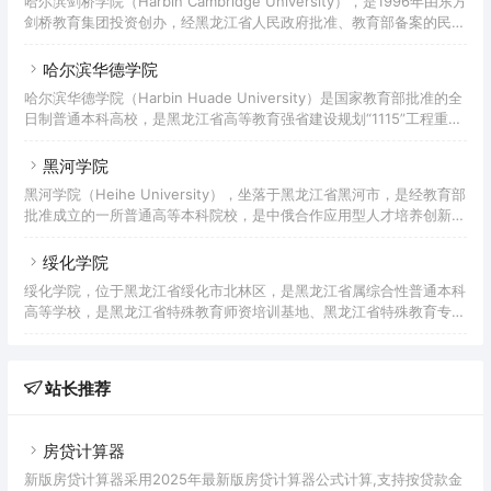
哈尔滨剑桥学院（Harbin Cambridge University），是1996年由东方
师培训基地。
剑桥教育集团投资创办，经黑龙江省人民政府批准、教育部备案的民办
普通本科高等院校。 据2019年10月学校官网显示，学院有2个校区，
共占地69.6万平方米，建筑面积44.8万平方米，固定资产总值12.39亿
哈尔滨华德学院
元，下设8个二级学院、3个教学部，开设25个本科专业，有专任教师
哈尔滨华德学院（Harbin Huade University）是国家教育部批准的全
509人，有全日制在校生9484人。
日制普通本科高校，是黑龙江省高等教育强省建设规划“1115”工程重点
建设高校，黑龙江省首批“卓越工程师教育培养计划”试点高校，全国应
用技术大学（学院）联盟35所理事单位之一。
黑河学院
黑河学院（Heihe University），坐落于黑龙江省黑河市，是经教育部
批准成立的一所普通高等本科院校，是中俄合作应用型人才培养创新实
验区、国家级语言文字规范化示范校，是教育部第一批确定的“中俄联
合培养本科生项目”单位、是黑龙江省特色应用型本科高校培育单位。
绥化学院
绥化学院，位于黑龙江省绥化市北林区，是黑龙江省属综合性普通本科
高等学校，是黑龙江省特殊教育师资培训基地、黑龙江省特殊教育专业
委员会理事长单位。 1953年，经黑龙江省教育厅批准，绥化县创办绥
化师范学校；1971年，绥化地区行署在原绥化师范学校的基础上组建绥
化地区师范学校；1978年，国务院批准成立绥化师范专科学校；2004
站长推荐
年，国家教育部批准成立绥化学院。
房贷计算器
新版房贷计算器采用2025年最新版房贷计算器公式计算,支持按贷款金