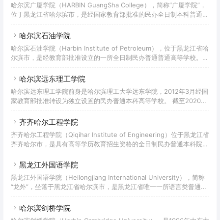
哈尔滨广厦学院（HARBIN GuangSha College），简称“广厦学院”，
509人，有全日制在校生9484人。
位于黑龙江省哈尔滨市，是经国家教育部批准的民办全日制本科普通综
合类高等学校。 学校始建于2000年，校名为“黑龙江广厦学院”，2003
年3月，经黑龙江省政府批准与哈尔滨商业大学合作办学，更名为“哈尔
哈尔滨石油学院
滨商业大学广厦学院”。同年10月，经教育部确认为本科独立学院。
哈尔滨石油学院（Harbin Institute of Petroleum），位于黑龙江省哈
2012年3月经教育部批准转设为民办普通本科高等学校，更名为“哈尔
尔滨市，是经教育部批准设立的一所全日制民办普通普通高等学校。
滨广厦学院”。 截至2022年2月，学校占地面积45.72万平方米，建筑
哈尔滨石油学院创建于2003年，始称大庆石油学院华瑞学院。2010
面积21.76万平
年，大庆石油学院更名为东北石油大学，大庆石油学院华瑞学院随之更
哈尔滨远东理工学院
名为东北石油大学华瑞学院。2012年4月，经国家教育部审核批准，东
哈尔滨远东理工学院前身是哈尔滨理工大学远东学院，2012年3月经国
北石油大学华瑞学院转设为哈尔滨石油学院，同时撤销东北石油大学华
家教育部批准转设为独立设置的民办普通本科高等学校。 截至2020年
瑞学院的建制。 截至2020年12月，学校总占地面积89万平方米，教
9月，学校位于哈尔滨市松花江畔大学城，校园总占地面积53万平方
学、科研仪器设备资产总
米，校舍建筑面积25.2万平方米。 现设有机器人工程学院、机电与汽
齐齐哈尔工程学院
车工程学院、土木与建筑工程学院、经济管理学院、国际教育学院、艺
齐齐哈尔工程学院（Qiqihar Institute of Engineering）位于黑龙江省
术设计学院、马克思主义学院、双创教育学院、继续教育学院共9个二
齐齐哈尔市，是具有高等学历教育招生资格的全日制民办普通本科院
级学院，涵盖工学、理学、经济学、管理学、文学、艺术学六个学科门
校。 学校前身是齐齐哈尔第一机床厂重型机床制造学院，始建于1958
类共开设28个本科专业，现有在校生9200余人。
年；后易名为黑龙江东亚大学、齐齐哈尔职业学院；2011年学院升格
黑龙江外国语学院
为齐齐哈尔工程学院。
黑龙江外国语学院（Heilongjiang International University），简称
“龙外”，坐落于黑龙江省哈尔滨市，是黑龙江省唯一一所语言类普通本
科高等院校，是黑龙江省高教强省“1115”工程重点建设高校、黑龙江省
省特色应用型本科示范高校，为黑龙江省中职教师培训基地、黑龙江省
哈尔滨剑桥学院
教育厅中小学英语教师培训基地和黑龙江省侨联慈善基金会乡村英语教