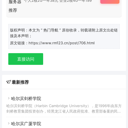
个人2核2G一年38元 企业2核4G一年199
版权声明：本文为
“ 热门导航 ”
原创收录，转载请附上原文出处链
接及本声明；
原文链接：https://www.rm123.cn/post/706.html
直接访问
最新推荐
哈尔滨剑桥学院
哈尔滨剑桥学院（Harbin Cambridge University），是1996年由东方
剑桥教育集团投资创办，经黑龙江省人民政府批准、教育部备案的民办
普通本科高等院校。 据2019年10月学校官网显示，学院有2个校区，
共占地69.6万平方米，建筑面积44.8万平方米，固定资产总值12.39亿
哈尔滨广厦学院
元，下设8个二级学院、3个教学部，开设25个本科专业，有专任教师