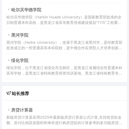
普通本科高等院校。 据2019年10月学校官网显示，学院有2个校区，
共占地69.6万平方米，建筑面积44.8万平方米，固定资产总值12.39亿
哈尔滨华德学院
元，下设8个二级学院、3个教学部，开设25个本科专业，有专任教师
哈尔滨华德学院（Harbin Huade University）是国家教育部批准的全
509人，有全日制在校生9484人。
日制普通本科高校，是黑龙江省高等教育强省建设规划“1115”工程重点
建设高校，黑龙江省首批“卓越工程师教育培养计划”试点高校，全国应
用技术大学（学院）联盟35所理事单位之一。
黑河学院
黑河学院（Heihe University），坐落于黑龙江省黑河市，是经教育部
批准成立的一所普通高等本科院校，是中俄合作应用型人才培养创新实
验区、国家级语言文字规范化示范校，是教育部第一批确定的“中俄联
合培养本科生项目”单位、是黑龙江省特色应用型本科高校培育单位。
绥化学院
绥化学院，位于黑龙江省绥化市北林区，是黑龙江省属综合性普通本科
高等学校，是黑龙江省特殊教育师资培训基地、黑龙江省特殊教育专业
委员会理事长单位。 1953年，经黑龙江省教育厅批准，绥化县创办绥
化师范学校；1971年，绥化地区行署在原绥化师范学校的基础上组建绥
化地区师范学校；1978年，国务院批准成立绥化师范专科学校；2004
站长推荐
年，国家教育部批准成立绥化学院。
房贷计算器
新版房贷计算器采用2025年最新版房贷计算器公式计算,支持按贷款金
额、首付比例及按面积和单价进行购房贷款的计算参考的多功能房贷计
算器,同时支持商业贷款计算器及公积金贷款计算服务,为您购房时计算