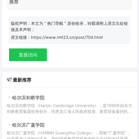
版权声明：本文为
“ 热门导航 ”
原创收录，转载请附上原文出处链
接及本声明；
原文链接：https://www.rm123.cn/post/704.html
直接访问
最新推荐
哈尔滨剑桥学院
哈尔滨剑桥学院（Harbin Cambridge University），是1996年由东方
剑桥教育集团投资创办，经黑龙江省人民政府批准、教育部备案的民办
普通本科高等院校。 据2019年10月学校官网显示，学院有2个校区，
共占地69.6万平方米，建筑面积44.8万平方米，固定资产总值12.39亿
哈尔滨广厦学院
元，下设8个二级学院、3个教学部，开设25个本科专业，有专任教师
哈尔滨广厦学院（HARBIN GuangSha College），简称“广厦学院”，
509人，有全日制在校生9484人。
位于黑龙江省哈尔滨市，是经国家教育部批准的民办全日制本科普通综