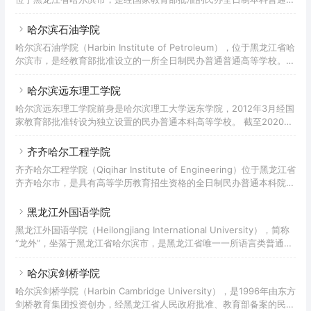
合类高等学校。 学校始建于2000年，校名为“黑龙江广厦学院”，2003
年3月，经黑龙江省政府批准与哈尔滨商业大学合作办学，更名为“哈尔
哈尔滨石油学院
滨商业大学广厦学院”。同年10月，经教育部确认为本科独立学院。
哈尔滨石油学院（Harbin Institute of Petroleum），位于黑龙江省哈
2012年3月经教育部批准转设为民办普通本科高等学校，更名为“哈尔
尔滨市，是经教育部批准设立的一所全日制民办普通普通高等学校。
滨广厦学院”。 截至2022年2月，学校占地面积45.72万平方米，建筑
哈尔滨石油学院创建于2003年，始称大庆石油学院华瑞学院。2010
面积21.76万平
年，大庆石油学院更名为东北石油大学，大庆石油学院华瑞学院随之更
哈尔滨远东理工学院
名为东北石油大学华瑞学院。2012年4月，经国家教育部审核批准，东
哈尔滨远东理工学院前身是哈尔滨理工大学远东学院，2012年3月经国
北石油大学华瑞学院转设为哈尔滨石油学院，同时撤销东北石油大学华
家教育部批准转设为独立设置的民办普通本科高等学校。 截至2020年
瑞学院的建制。 截至2020年12月，学校总占地面积89万平方米，教
9月，学校位于哈尔滨市松花江畔大学城，校园总占地面积53万平方
学、科研仪器设备资产总
米，校舍建筑面积25.2万平方米。 现设有机器人工程学院、机电与汽
齐齐哈尔工程学院
车工程学院、土木与建筑工程学院、经济管理学院、国际教育学院、艺
齐齐哈尔工程学院（Qiqihar Institute of Engineering）位于黑龙江省
术设计学院、马克思主义学院、双创教育学院、继续教育学院共9个二
齐齐哈尔市，是具有高等学历教育招生资格的全日制民办普通本科院
级学院，涵盖工学、理学、经济学、管理学、文学、艺术学六个学科门
校。 学校前身是齐齐哈尔第一机床厂重型机床制造学院，始建于1958
类共开设28个本科专业，现有在校生9200余人。
年；后易名为黑龙江东亚大学、齐齐哈尔职业学院；2011年学院升格
黑龙江外国语学院
为齐齐哈尔工程学院。
黑龙江外国语学院（Heilongjiang International University），简称
“龙外”，坐落于黑龙江省哈尔滨市，是黑龙江省唯一一所语言类普通本
科高等院校，是黑龙江省高教强省“1115”工程重点建设高校、黑龙江省
省特色应用型本科示范高校，为黑龙江省中职教师培训基地、黑龙江省
哈尔滨剑桥学院
教育厅中小学英语教师培训基地和黑龙江省侨联慈善基金会乡村英语教
哈尔滨剑桥学院（Harbin Cambridge University），是1996年由东方
师培训基地。
剑桥教育集团投资创办，经黑龙江省人民政府批准、教育部备案的民办