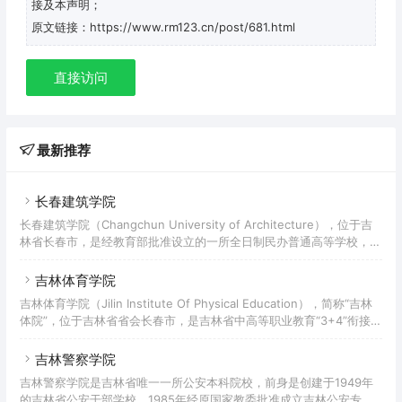
接及本声明；
原文链接：https://www.rm123.cn/post/681.html
直接访问
最新推荐
长春建筑学院
长春建筑学院（Changchun University of Architecture），位于吉
林省长春市，是经教育部批准设立的一所全日制民办普通高等学校，是
教育部人工智能学院首批项目培育学校、吉林省首批试点转型发展试点
校、吉林省硕士学位授予权立项建设单位，入选吉林省“三全育人”综合
吉林体育学院
改革试点高校、吉林省卓越工程师教育培养计划实施学校，为“一带一
吉林体育学院（Jilin Institute Of Physical Education），简称“吉林
路”建筑类大学国际联盟成员高校。
体院”，位于吉林省省会长春市，是吉林省中高等职业教育“3+4”衔接试
点单位、吉林省博士学位授予立项建设单位，入选吉林省特色高水平大
学建设高校。 学校始于1958年创建的长春体育学院。1961年，学院更
吉林警察学院
名为吉林体育学院。2004年，经吉林省人民政府批准，原吉林省体育
吉林警察学院是吉林省唯一一所公安本科院校，前身是创建于1949年
运动学校并入吉林体育学院。
的吉林省公安干部学校，1985年经原国家教委批准成立吉林公安专科