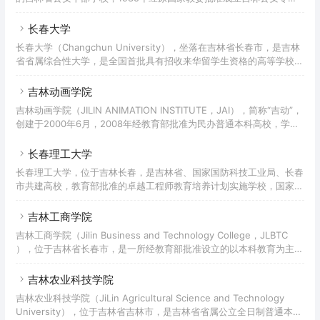
学校，是全国首批设置的13所公安专科学校之一，2010年1月21日教育
部公示吉林公安高等专科学校更名吉林警察学院，校名沿用至今。
长春大学
长春大学（Changchun University），坐落在吉林省长春市，是吉林
省省属综合性大学，是全国首批具有招收来华留学生资格的高等学校，
入选中国政府奖学金来华留学生接收院校、孔子学院奖学金接收院校、
教育部“双万计划”、国家级大学生创新创业训练计划、国家级人才培养
吉林动画学院
模式创新实验区、全国残疾人高等融合教育试点院校、全国深化创新创
吉林动画学院（JILIN ANIMATION INSTITUTE，JAI），简称“吉动”，
业教育改革示范高校、吉林省特色高水平学科专业建设项目。
创建于2000年6月，2008年经教育部批准为民办普通本科高校，学校
是一所以动漫游类专业为主体的高等艺术院校，是中国第一所专门培养
动漫游戏人才的高等学府，是亚洲最大的国家级动漫教学研究机构，规
长春理工大学
模属全球最大的单体动画学院，被誉为“中国动漫游戏人才的摇篮”。
长春理工大学，位于吉林长春，是吉林省、国家国防科技工业局、长春
市共建高校，教育部批准的卓越工程师教育培养计划实施学校，国家级
大学生创新创业训练计划实施学校，吉林省重点大学，吉林省首批“三
全育人”综合改革试点高校，上海合作组织大学院校，中俄综合性大学
吉林工商学院
联盟、中俄工科大学联盟院校；入选“中西部高校基础能力建设工程”院
吉林工商学院（Jilin Business and Technology College，JLBTC
校，首批教育部、国家外专局“高等学校学科创新引智计划”，“吉林省
），位于吉林省长春市，是一所经教育部批准设立的以本科教育为主、
特色高水平应用研究型大学”建设项目A类；具有硕士研究生单独招生考
专科教育为辅的财经性应用型本科院校，入选吉林省首批应用型试点本
试权、优秀应届本科毕业生免试攻读硕士学位推荐权、接收中国政府
科院校，具备联合培养硕士研究生资格。 吉林工商学院办学始于1958
吉林农业科技学院
年，2007年由吉林财税高等专科学校、吉林商业高等专科学校和吉林
吉林农业科技学院（JiLin Agricultural Science and Technology
粮食高等专科学校合并升本组建而成。2013年12月吉林工商学院顺利
University），位于吉林省吉林市，是吉林省省属公立全日制普通本科
通过教育部本科教学工作合格评估。2014年9月吉林工商学院整体搬入