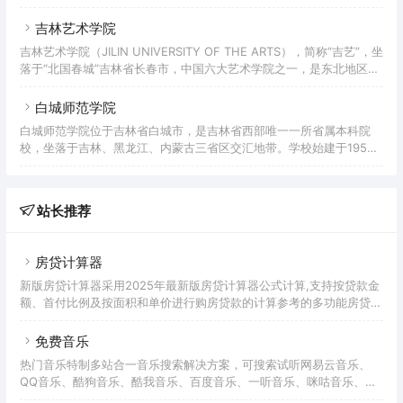
高校，国家级卓越农林人才教育培养计划改革试点院校、吉林省首批整
新建的卡伦湖
体转型试点院校。
吉林艺术学院
吉林艺术学院（JILIN UNIVERSITY OF THE ARTS），简称“吉艺”，坐
落于“北国春城”吉林省长春市，中国六大艺术学院之一，是东北地区唯
一的综合性高等艺术院校、吉林省特色高水平大学建设项目应用型公办
高校A类、是教育部中俄高校艺术交流基地、教育部全国普通高校中华
白城师范学院
优秀传统文化传承基地，全国大学生社会实践活动先进单位，国家级特
白城师范学院位于吉林省白城市，是吉林省西部唯一一所省属本科院
色专业建设高校。
校，坐落于吉林、黑龙江、内蒙古三省区交汇地带。学校始建于1958
年，前身是白城师范高等专科学校。2000年8月，原隶属于国家林业局
的白城林业学校并入。2002年3月，升格为本科院校，更名为白城师范
学院。2007年开始与东北师范大学联合培养硕士研究生。2008年通过
站长推荐
教育部本科教学工作水平评估。
房贷计算器
新版房贷计算器采用2025年最新版房贷计算器公式计算,支持按贷款金
额、首付比例及按面积和单价进行购房贷款的计算参考的多功能房贷计
算器,同时支持商业贷款计算器及公积金贷款计算服务,为您购房时计算
贷款利率、首付、月供明细等提供计算参考。
免费音乐
热门音乐特制多站合一音乐搜索解决方案，可搜索试听网易云音乐、
QQ音乐、酷狗音乐、酷我音乐、百度音乐、一听音乐、咪咕音乐、荔
枝FM、蜻蜓FM、喜马拉雅FM等免费音乐。提供用户在线免费下载音