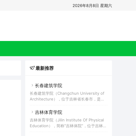
2026年8月8日 星期六
最新推荐
长春建筑学院
长春建筑学院（Changchun University of
Architecture），位于吉林省长春市，是经
教育部批准设立的一所全日制民办普通高等
学校，是教育部人工智能学院首批项目培育
吉林体育学院
学校、吉林省首批试点转型发展试点校、吉
吉林体育学院（Jilin Institute Of Physical
林省硕士学位授予权立项建设单位，入选吉
Education），简称“吉林体院”，位于吉林省
林省“三全育人”综合改革试点高校、吉林省
省会长春市，是吉林省中高等职业教育“3+4”
卓越工程师教育培养计划实施学校，为“一带