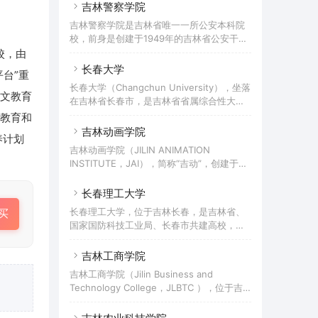
衔接试点单位、吉林省博士学位授予立项建
吉林警察学院
一路”建筑类大学国际联盟成员高校。
设单位，入选吉林省特色高水平大学建设高
吉林警察学院是吉林省唯一一所公安本科院
校。 学校始于1958年创建的长春体育学院。
校，前身是创建于1949年的吉林省公安干部
1961年，学院更名为吉林体育学院。2004
学校，1985年经原国家教委批准成立吉林公
高校，由
年，经吉林省人民政府批准，原吉林省体育
安专科学校，是全国首批设置的13所公安专
长春大学
运动学校并入吉林体育学院。
平台”重
科学校之一，2010年1月21日教育部公示吉
长春大学（Changchun University），坐落
林公安高等专科学校更名吉林警察学院，校
华文教育
在吉林省长春市，是吉林省省属综合性大
名沿用至今。
学，是全国首批具有招收来华留学生资格的
教育和
高等学校，入选中国政府奖学金来华留学生
吉林动画学院
养计划
接收院校、孔子学院奖学金接收院校、教育
吉林动画学院（JILIN ANIMATION
部“双万计划”、国家级大学生创新创业训练
INSTITUTE，JAI），简称“吉动”，创建于
计划、国家级人才培养模式创新实验区、全
2000年6月，2008年经教育部批准为民办普
国残疾人高等融合教育试点院校、全国深化
通本科高校，学校是一所以动漫游类专业为
长春理工大学
创新创业教育改革示范高校、吉林省特色高
主体的高等艺术院校，是中国第一所专门培
水平学科专业建设项目。
长春理工大学，位于吉林长春，是吉林省、
买
养动漫游戏人才的高等学府，是亚洲最大的
国家国防科技工业局、长春市共建高校，教
国家级动漫教学研究机构，规模属全球最大
育部批准的卓越工程师教育培养计划实施学
的单体动画学院，被誉为“中国动漫游戏人才
校，国家级大学生创新创业训练计划实施学
吉林工商学院
的摇篮”。
校，吉林省重点大学，吉林省首批“三全育
吉林工商学院（Jilin Business and
人”综合改革试点高校，上海合作组织大学院
Technology College，JLBTC ），位于吉
校，中俄综合性大学联盟、中俄工科大学联
林省长春市，是一所经教育部批准设立的以
盟院校；入选“中西部高校基础能力建设工
本科教育为主、专科教育为辅的财经性应用