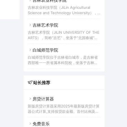
吉林农业科技学院
程”院校，首批教育部、国家外专局“高等学
型本科院校，入选吉林省首批应用型试点本
校学科创新引智计划”，“吉林省特色高水平
吉林农业科技学院（JiLin Agricultural
科院校，具备联合培养硕士研究生资格。 吉
应用研究型大学”建设项目A类；具有硕士研
Science and Technology University），
林工商学院办学始于1958年，2007年由吉林
究生单独招生考试权、优秀应届本科毕业生
位于吉林省吉林市，是吉林省省属公立全日
财税高等专科学校、吉林商业高等专科学校
免试攻读硕士学位推荐权、接收中国政府
制普通本科高校，国家级卓越农林人才教育
吉林艺术学院
和吉林粮食高等专科学校合并升本组建而
培养计划改革试点院校、吉林省首批整体转
成。2013年12月吉林工商学院顺利通过教育
吉林艺术学院（JILIN UNIVERSITY OF THE
型试点院校。
部本科教学工作合格评估。2014年9月吉林
ARTS），简称“吉艺”，坐落于“北国春城”吉
工商学院整体搬入新建的卡伦湖
林省长春市，中国六大艺术学院之一，是东
北地区唯一的综合性高等艺术院校、吉林省
白城师范学院
特色高水平大学建设项目应用型公办高校A
白城师范学院位于吉林省白城市，是吉林省
类、是教育部中俄高校艺术交流基地、教育
西部唯一一所省属本科院校，坐落于吉林、
部全国普通高校中华优秀传统文化传承基
黑龙江、内蒙古三省区交汇地带。学校始建
地，全国大学生社会实践活动先进单位，国
于1958年，前身是白城师范高等专科学校。
家级特色专业建设高校。
2000年8月，原隶属于国家林业局的白城林
站长推荐
业学校并入。2002年3月，升格为本科院
校，更名为白城师范学院。2007年开始与东
北师范大学联合培养硕士研究生。2008年通
房贷计算器
过教育部本科教学工作水平评估。
新版房贷计算器采用2025年最新版房贷计算
器公式计算,支持按贷款金额、首付比例及按
面积和单价进行购房贷款的计算参考的多功
能房贷计算器,同时支持商业贷款计算器及公
免费音乐