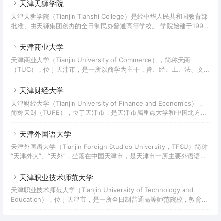
1987年，更名为天津城市建设学院，2013年，更名为天津城建大学。
天津天狮学院
天津天狮学院（Tianjin Tianshi College）是经中华人民共和国教育部
批准、由天狮集团创办的全日制民办普通高等学校。 学院始建于1999
年，时名民办天狮职业技术学院，2008年经教育部批转升格为民办本
科高校，校名更名为天津天狮学院。
天津商业大学
天津商业大学（Tianjin University of Commerce），简称天商
（TUC），位于天津市，是一所以商学为主干，管、经、工、法、文、
理、艺多学科相互支撑、协调发展的高等学校，是天津市属重点大学，
国家首批卓越农林人才教育培养计划改革试点高校，入选国家级人才培
天津财经大学
养模式创新实验区、国家级大学生创新创业训练计划、教育部首批新工
天津财经大学（Tianjin University of Finance and Economics），
科研究与实践项目、数据中国“百校工程”、天津市一流学科建设项目、
简称天财（TUFE），位于天津市，是天津市属重点大学和中国北方培
天津市卓越工程师人才教育培养计划。
养高级经济管理人才的重要基地，是一所以经济学和管理学为主干，兼
有法学、文学、理学、工学、教育学、艺术学等学科门类交叉渗透、协
天津外国语大学
调发展的多科性大学。入选国家“特色重点学科项目”建设高校、国家建
天津外国语大学（Tianjin Foreign Studies University，TFSU）简称
设高水平大学公派研究生项目、国家级大学生创新创业训练计划、数据
“天津外大”、“天外”，坐落在中国天津市，是天津市一所主要外语语种
中国“百校工程”、天津市高水平特色大学建设项目，是中国最早拥有与
齐全，文学、经济学、管理学、法学、教育学、艺术学、工学等多学科
国外合作举办学历教
协调发展的天津市属重点院校，为中国政府奖学金来华留学生接收院
天津职业技术师范大学
校。
天津职业技术师范大学（Tianjin University of Technology and
Education），位于天津市，是一所全日制普通高等师范院校，教育部
与天津市人民政府共建高校、人力资源社会保障部与天津市人民政府共
建高校，教育部卓越教师培养计划实施院校，中国政府奖学金来华留学