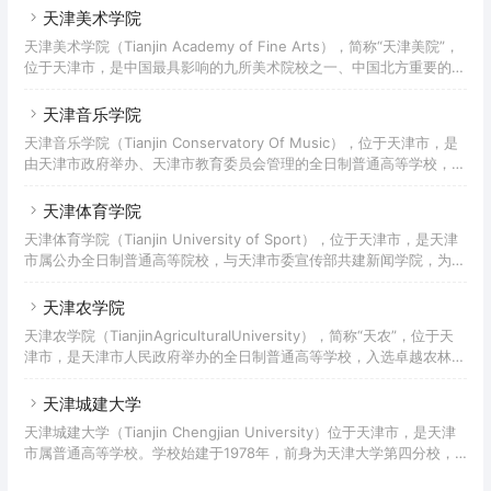
天津美术学院
天津美术学院（Tianjin Academy of Fine Arts），简称“天津美院”，
位于天津市，是中国最具影响的九所美术院校之一、中国北方重要的美
术教育和美术研究中心，为中国独立设置的八所美术学院之一 。
天津音乐学院
天津音乐学院（Tianjin Conservatory Of Music），位于天津市，是
由天津市政府举办、天津市教育委员会管理的全日制普通高等学校，为
天津市高校研究生教育校外创新实践基地建设单位，国务院批准的首批
硕士学位授予单位。
天津体育学院
天津体育学院（Tianjin University of Sport），位于天津市，是天津
市属公办全日制普通高等院校，与天津市委宣传部共建新闻学院，为教
育部体卫艺司体育教学研究中心、中国体育口述历史研究中心、全国学
校体育联盟（足球项目）主席单位、国家体育总局体育产业创新创业教
天津农学院
育服务平台、教育部“一站式”学生社区综合管理模式建设自主试点高
天津农学院（TianjinAgriculturalUniversity），简称“天农”，位于天
校。
津市，是天津市人民政府举办的全日制普通高等学校，入选卓越农林人
才教育培养计划，是国防教育特色学校、国家“973计划”、“863计划”
承担高校、全国乡村振兴人才培养优质校。
天津城建大学
天津城建大学（Tianjin Chengjian University）位于天津市，是天津
市属普通高等学校。学校始建于1978年，前身为天津大学第四分校，
依托天津大学开办本科教育；1979年，更名为天津大学建筑分校，