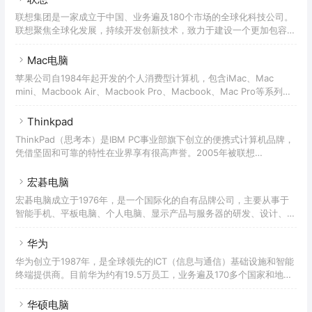
Presario（自由人）系列，值得一提的是，原本属于Pavilion系列中的
联想集团是一家成立于中国、业务遍及180个市场的全球化科技公司。
HDX被独立出来，成为家用产品线的第三大系列，定位高端市场；商用
联想聚焦全球化发展，持续开发创新技术，致力于建设一个更加包容、
产品线的中高端型号是HP EliteBook系列，中低端则是HP Compaq系
值得信赖和可持续发展的数字化社会，引领和赋能智能化新时代的转型
列。2023年1月4
变革，为全球数以亿计的消费者打造更好的体验和机遇。联想作为全球
Mac电脑
领先ICT科技企业，秉承“智能，为每一个可能”的理念，联想持续研
苹果公司自1984年起开发的个人消费型计算机，包含iMac、Mac
究、设计与制造全球最完备的端到端智能设备与智能基础架构产品组
mini、Macbook Air、Macbook Pro、Macbook、Mac Pro等系列计
合，为用户与全行业提供整合了应用、服务和最佳体验的智能终端，以
算机产品，Mac用独立的Mac OS系统，基于NeXT系统开发，不支持
及强大的云基础设施与行业智能解决方案。联想官网作为全球智能设备
兼容。苹果公司（Apple Inc. ）是美国的一家高科技公司。由史蒂夫·
Thinkpad
的
乔布斯、斯蒂夫·沃兹尼亚克和罗·韦恩(Ron Wayne)等三人于1976年4
ThinkPad（思考本）是IBM PC事业部旗下创立的便携式计算机品牌，
月1日创立，并命名为美国苹果电脑公司（Apple Computer Inc. ），
凭借坚固和可靠的特性在业界享有很高声誉。2005年被联想
2007年1月9日更名为苹果公
（Lenovo）收购，ThinkPad商标为联想所有。ThinkPad自问世以来
一直保持着黑色的经典外观并对技术有着自己独到的见解，如：
宏碁电脑
TrackPoint（指点杆，俗称小红帽）、ThinkLight键盘灯、全尺寸键盘
宏碁电脑成立于1976年，是一个国际化的自有品牌公司，主要从事于
和APS（Active Protection System，主动保护系统）。ThinkPad的
智能手机、平板电脑、个人电脑、显示产品与服务器的研发、设计、行
设计灵感来自传统的饭盒，ThinkPad最初的设计工作是由
销、销售及服务，也结合物联网积极发展云端技术与解决方案，是一个
整合软件、硬件与服务的企业。宏碁2014年个人电脑出货量全球排名
华为
第四，营收为103.9亿美元，拥有全球约7000名员工。宏碁集团并非一
华为创立于1987年，是全球领先的ICT（信息与通信）基础设施和智能
开始就是全球前两大PC制造商，而是经过多年的布局，完成了多品牌
终端提供商。目前华为约有19.5万员工，业务遍及170多个国家和地
布局，到2009年才终于取得骄人的业绩。成为实实在在的全球前二大
区，服务全球30多亿人口。华为致力于把数字世界带入每个人、每个
PC制造商。宏碁集团包括以下PC品牌：Acer、Ga
家庭、每个组织，构建万物互联的智能世界：让无处不在的联接，成为
华硕电脑