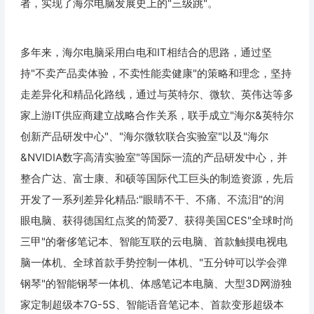
者，实现了海尔电脑发展史上的"三级跳"。
多年来，海尔电脑采用白电和IT相结合的思路，通过坚
持"不卖产品卖体验，不卖性能卖健康"的策略和理念，坚持
走差异化和精品化路线，通过与英特尔、微软、英伟达等多
家上游IT供应商建立战略合作关系，联手成立"海尔&英特尔
创新产品研发中心"、"海尔微软联合实验室"以及"海尔
&NVIDIA数字高清实验室"等国际一流的产品研发中心，并
整合广达、富士康、和硕等国际代工巨头的制造资源，先后
开发了一系列差异化精品:"眼睛不干、不痛、不流泪"的润
眼电脑、获得德国红点奖的简爱7、获得美国CES"全球时尚
三甲"的奢侈笔记本、智能互联的云电脑、首款触摸电视电
脑一体机、全球首款手势控制一体机、"五分钟可以学会弹
钢琴"的智能钢琴一体机、体感笔记本电脑、大型3D网游独
家定制超级本7G-5S、智能语音笔记本、首款变形超级本