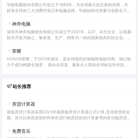
人人平等的权利，成为智能世界的前提和基础；为世界提供多样性算
华硕电脑股份有限公司创立于1989年，为全球最大的主板制造商，并
力，让云无处不在，让智能无所不及；所有的行业和组织，因强大的数
跻身全球前三大消费性笔记本电脑品牌。华硕始终对质量与创新全力以
字平台而变得敏捷、高效、生机勃勃；通过AI重新定义体验，让消费者
赴，不断为消费者及企业用户提供崭新的科技解决方案。中国台湾华硕
在家居、出行、办公、影音娱乐、运动健康等全场景获得极致的
电脑股份有限公司是当前全球第一大主板生产商、全球第三大显卡生产
神舟电脑
商，同时也是全球领先的3C解决方案提供商之一，致力于为个人和企
深圳市神舟电脑股份有限公司成立于2001年，以IT、IA为主业，以电脑
业用户提供最具创新价值的产品及应用方案。华硕的产品线完整覆盖至
技术开发为核心，集研发、生产、销售为一体的国家级高科技企业。神
笔记本电脑、主板、显卡、服务器、光存储、有线/无线网络通讯产
舟电脑从创立自有品牌的电脑整机，到实现自主研发生产高性能笔记本
品、LCD、掌上电脑、智能手机等全线3C产品。其中显卡和主板以及
电脑、台式电脑、液晶一体电脑、液晶显示器和液晶电视、平板电脑及
荣耀
笔
其它电脑周边设备，15年来神舟电脑走过了一条快速而又稳健的发展之
HONOR荣耀，于2013年诞生，是全球领先的智能终端提供商。我们致
路。目前，神舟电脑总资产超30亿元人民币，2015年产值超过60亿
力于成为构建全场景、 面向全渠道、服务全人群的全球标志性科技品
元，每年纳税可达3-5亿元，作为中国电脑产业的领导厂商之一，近年
牌，荣耀以创新、品质和服务作为三大战略控制点，坚持研发及前瞻性
在游戏笔记本市场再度发力，打造了“战神”、“炫龙”
技术的持续投入，为全球消费者带来不断创新的智能设备， 创造属于
每个人的智慧新世界。荣耀率先在行业中推出多项创新技术，具备全系
站长推荐
列手机及智能生态产品的研发能力。坚持品质如一，每款荣耀手机需通
过400项以上严格测试及20项*以上全球认证标准。荣耀拥有3000＋服
务中心、9大区域呼叫中心，覆盖全球100个以上国家或
房贷计算器
新版房贷计算器采用2025年最新版房贷计算器公式计算,支持按贷款金
额、首付比例及按面积和单价进行购房贷款的计算参考的多功能房贷计
算器,同时支持商业贷款计算器及公积金贷款计算服务,为您购房时计算
贷款利率、首付、月供明细等提供计算参考。
免费音乐