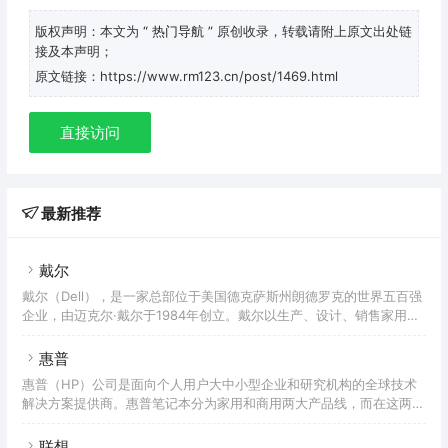
版权声明：本文为
“ 热门导航 ”
原创收录，转载请附上原文出处链
接及本声明；
原文链接：https://www.rm123.cn/post/1469.html
直接访问
最新推荐
戴尔
戴尔（Dell），是一家总部位于美国德克萨斯州朗德罗克的世界五百强
企业，由迈克尔·戴尔于1984年创立。戴尔以生产、设计、销售家用以
及办公室电脑而闻名，不过它同时也涉足高端电脑市场，生产与销售服
务器、数据储存设备、网络设备等。戴尔公司于1992年进入《财富》
惠普
杂志500强之列，戴尔因此成为其中最年轻的首席执行官。戴尔公司名
惠普（HP）公司是面向个人用户大中小型企业和研究机构的全球技术
列《财富》杂志500强的第48位。自1995年起，戴尔公司一直名列
解决方案提供商。惠普笔记本分为家用和商用两大产品线，而在这两大
《财富》杂志评选的“最受仰慕的公司”，2001年排名第10位，2011年
产品线中，又都有自己的中高端和中低端型号。家用产品线的中高端型
上升至第6位。2018年1月，戴尔可能与
号是HP Pavilion（畅游人）系列，中低端则是HP Compaq
联想