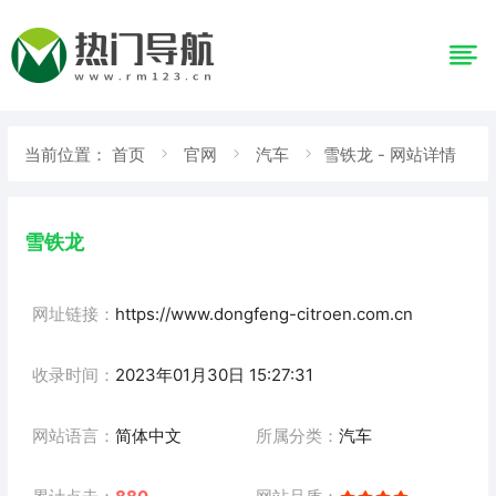
当前位置：
首页
官网
汽车
雪铁龙 - 网站详情
雪铁龙
网址链接：
https://www.dongfeng-citroen.com.cn
收录时间：
2023年01月30日 15:27:31
网站语言：
简体中文
所属分类：
汽车