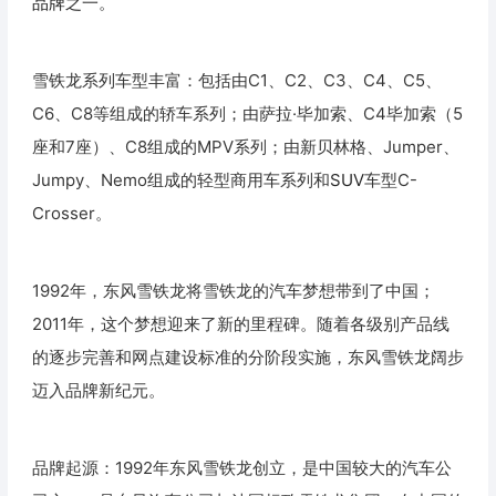
品牌
之一。
雪铁龙系列车型丰富：包括由C1、C2、C3、C4、C5、
C6、C8等组成的轿车系列；由萨拉·毕加索、C4毕加索（5
座和7座）、C8组成的MPV系列；由新贝林格、Jumper、
Jumpy、Nemo组成的轻型商用车系列和
SUV
车型C-
Crosser。
1992年，东风雪铁龙将雪铁龙的汽车梦想带到了中国；
2011年，这个梦想迎来了新的里程碑。随着各级别产品线
的逐步完善和网点建设标准的分阶段实施，东风雪铁龙阔步
迈入品牌新纪元。
品牌起源：1992年东风雪铁龙创立，是中国较大的汽车公