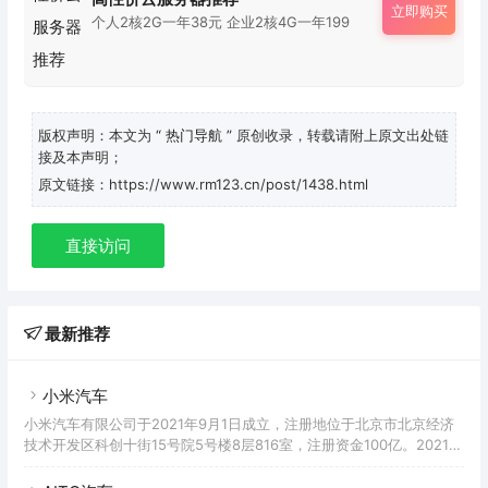
立即购买
个人2核2G一年38元 企业2核4G一年199
版权声明：本文为
“ 热门导航 ”
原创收录，转载请附上原文出处链
接及本声明；
原文链接：https://www.rm123.cn/post/1438.html
直接访问
最新推荐
小米汽车
小米汽车有限公司于2021年9月1日成立，注册地位于北京市北京经济
技术开发区科创十街15号院5号楼8层816室，注册资金100亿。2021年
3月30日，雷军宣布，小米集团将成立一家全资子公司，负责智能电动
汽车业务。9月1日，小米汽车有限公司注册成立。2021年11月27日，