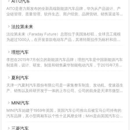
AITO汽车
北京经济技术开发区管委会与小米正式签订合作协议，正式宣布小米汽
AITO是赛力斯发布的全新高端新能源汽车品牌，华为从产品设计、产
车落户北京经开区。2024年上半年量产。 了解小米汽车官网就上热门
业链管理、质量管理、软件生态、用户经营、品牌营销、销售渠道等方
导航！
面全流程为赛力斯的AITO品牌提供了支持，双方在长期的合作中发挥
优势互补，开创了联合业务、深度跨界合作的新模式。AITO基于赛力
法拉第未来
斯与华为对汽车产业未来发展的高度共识，以及关于汽车革新的思考，
法拉第未来（Faraday Future）总部位于美国洛杉矶，全球员工规模
融合了赛力斯在纯电驱增程技术领域的智造能力，以及华为在信息通
为超过1000人，在开发首款电动车产品，其将特斯拉作为标杆和目
信、智慧出行等领域的前沿技术，在智慧、技术、品质、安全等多方面
标。法拉第未来是一家以用户为中心的高端汽车公司，总部位于硅谷和
具有优势和核心竞争力。车型产品:问界M5、M7、M9;智慧出行
南加州。我们的全球团队汇集汽车和技术领域的思想领军人物与充满激
理想汽车
情的创造者，为全球用户带来高端、直观易用、无缝互联的电动汽车。
李想在2015年7月创立的新能源汽车品牌；理想汽车是中国新能源汽车
法拉第未来专注投入的国际化团队背景多样，横跨科技、汽车、能源和
制造商，设计、研发、制造和销售豪华智能电动汽车，于2015年7月创
航空产业。2021年11月28日，由于未按时公布2021年三季度财报，法
立，总部位于北京，自有生产基地位于江苏常州，通过产品创新及技术
拉第未来正面临着被摘牌的危机。2022年4月
研发，为家庭用户提供安全及便捷的产品及服务。李想是中国著名的连
夏利汽车
续创业家，曾创办全球访问量最大的汽车网站汽车之家
天津一汽夏利汽车股份有限公司是一家集整车制造、发动机、变速器生
（NYSE:ATHM）。2020年7月30日，理想汽车在美国纳斯达克证券
产、销售以及科研开发于一体的上市公司。公司的前身是天津市微型汽
市场正式挂牌上市，股票代码为“LI”。理想汽车的首款产品是理想
车厂，1997年改制成立天津汽车夏利股份有限公司，1999年在深圳证
ONE，于2018年10月发布，是一款智能电动中大型SUV，搭
券交易所挂牌上市。2002年6月14日，一汽集团与天汽集团签署重组
MINI汽车
协议，一汽集团受让了原由天汽集团持有的公司50.98%的股份，对公
MINI汽车始建于1959年英国，英国汽车公司推出后被宝马公司持有的
司拥有控股权，企业正式融入一汽体系之中，天津一汽夏利汽车股份有
汽车品牌，其小型两厢车以个性十足风靡全球；Mini是由英国汽车公司
限公司由此得名。公司目前拥有冲压、车身、涂装、装配生产线，整车
推出后被宝马公司持有的一款汽车品牌，该汽车品牌是一款风靡全球、
质量检测线，汽车发动机铸造及机加工生产线、变速器生产
个性十足的小型两厢车，1959年8月26日由英国汽车公司（BMC）推
三菱汽车