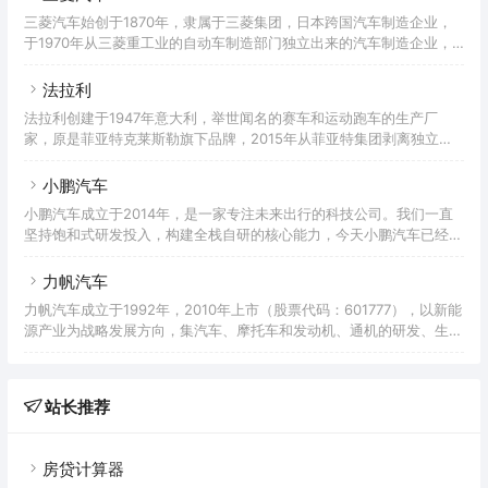
出，在半个多世纪的历史里，Mini获得了巨大的成功。2000年旧款
三菱汽车始创于1870年，隶属于三菱集团，日本跨国汽车制造企业，
Mini停止生产，Mini品牌的新持有者宝马（BMW）宣布推出Mini的继
于1970年从三菱重工业的自动车制造部门独立出来的汽车制造企业，
承车款，并将新车的品牌定为MINI（全为大写英文字母）。2013年5月
不断研制出各种优良且富有个性的轿车、商用汽车，其产品的优良性能
1日，MINI官方宣布新车
得到国内外客户的一致好评；三菱汽车（Mitsubishi Motors），是日
法拉利
本的一家跨国汽车制造商，总部在东京港区，在1970年从三菱重工业
法拉利创建于1947年意大利，举世闻名的赛车和运动跑车的生产厂
的自动车制造部门独立。从产量上来看，在2009年是第五大日本汽车
家，原是菲亚特克莱斯勒旗下品牌，2015年从菲亚特集团剥离独立上
制造业者，全球排名第十五大汽车制造业者。三菱汽车生产私家车及轻
市，主要从事一级方程式赛车、赛车及高性能跑车的生产和销售，以其
型商用车辆，隶属于三菱集团旗下企业。三菱汽
操控性和性能而闻名；法拉利是举世闻名的赛车和运动跑车的生产厂
小鹏汽车
家，总部位于意大利马拉内罗（Maranello），由恩佐·法拉利（Enzo
小鹏汽车成立于2014年，是一家专注未来出行的科技公司。我们一直
Ferrari）于1947年创办，主要制造一级方程式赛车、赛车及高性能跑
坚持饱和式研发投入，构建全栈自研的核心能力，今天小鹏汽车已经成
车。1947年，当第一台法拉利从位于马拉内罗具有历史意义的工厂入
为中国领先的智能电动汽车公司之一。小鹏汽车的使命是，用科技为人
口驶出时，从此法拉利的故事正式拉开了序幕
类创造更便捷愉悦的出行生活。何小鹏是UC优视联合创始人及前阿里
力帆汽车
巴巴移动事业群总裁，现担任小鹏汽车董事长 CEO；夏珩、何涛两位
力帆汽车成立于1992年，2010年上市（股票代码：601777），以新能
小鹏汽车联合创始人，毕业于清华大学汽车工程系，两人此前在广汽研
源产业为战略发展方向，集汽车、摩托车和发动机、通机的研发、生
究院负责新能源汽车和智能汽车控制系统的开发工作，夏珩现担任联合
产、销售为一体的大型企业，目前拥有授权专利10436件；力帆科技
创始人、总裁，何涛现担任联合创始人、高级副总裁；顾宏地博士，前
（集团）股份有限公司（以下简称“力帆科技”）成立于1992年，历经
29年艰苦奋斗，已发展为以新能源产业为战略发展方向，集汽车、摩
站长推荐
托车和发动机、通机的研发、生产、销售为一体的大型企业。公司现有
员工5170余人，其中具有大专及以上文化程度1985余人。力帆已连续
13年入选中国企业500强，出口创汇连续多年
房贷计算器