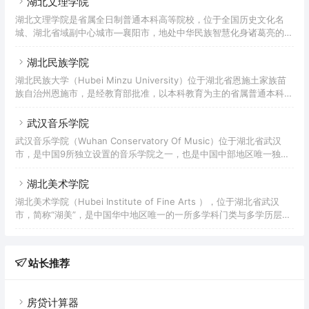
湖北文理学院
省立第一高级中学湖北省咸宁高级学校合并为咸宁地区师范学校，先后
湖北文理学院是省属全日制普通本科高等院校，位于全国历史文化名
更名为武汉师范学院咸宁分院、咸宁师范专科学校，1993年更名为咸
城、湖北省域副中心城市—襄阳市，地处中华民族智慧化身诸葛亮的故
宁师范高等专科学校；1965年，湖北医学院咸宁分院创立，1994年独
居—古隆中。学校办学历史最早可以追溯到创办于1958年的襄阳师范
立设置咸
专科学校；1966－1978年，武汉大学襄阳分校在此设立；1998年3
湖北民族学院
月，襄阳师范高等专科学校、襄樊职业大学、襄樊教育学院合并组建襄
湖北民族大学（Hubei Minzu University）位于湖北省恩施土家族苗
樊学院；2000年7月，湖北省工艺美术学校整体并入；2012年2月，更
族自治州恩施市，是经教育部批准，以本科教育为主的省属普通本科院
名为湖北文理学院。是硕士学位授予单位、中央和地方共建高校、教育
校，是湖北省重点建设高校、湖北省人民政府与国家民族事务委员会共
部本科教学工作水平评估优秀学校、全国普通高等学校毕
建学校，入选第一批卓越农林人才教育培养计划、卓越医生（中医）教
武汉音乐学院
育培养计划，是四川大学、华中师范大学对口支援高校，CDIO工程教
武汉音乐学院（Wuhan Conservatory Of Music）位于湖北省武汉
育联盟成员单位。1938年，湖北省立联中乡村师范分校建立，后改为
市，是中国9所独立设置的音乐学院之一，也是中国中部地区唯一独立
湖北省立第七师范学校；1950年更名为恩施师范学校；1978年成立恩
设置的高等音乐学府，为硕士学位授予单位，全国首批艺术硕士专业学
施师范专科学校；1984年经原国家教
位教育试点单位，社会艺术水平考级机构。武汉音乐学院的建校起点是
湖北美术学院
1953年由中南文艺学院、华南人民文学艺术学院和广西省立艺术专科
湖北美术学院（Hubei Institute of Fine Arts ），位于湖北省武汉
学校的音乐部分组建而成的中南音乐专科学校，上述三校之音乐部分的
市，简称“湖美”，是中国华中地区唯一的一所多学科门类与多学历层次
各自前身：中南文艺学院的前身中原大学文艺学院及其在1949年接管
的高等美术学府，入选湖北省“国内一流学科建设高校”，是中国独立设
的武昌艺术专科学校和在1950年并入的湖
置的八所美术学院之一、全国首批32所艺术硕士专业学位（MFA）教
育试点单位之一，具有学士学位、硕士学位授予权，“湖北省2011计划”
站长推荐
牵头高校之一。 学校前身是创办于1920年的武昌美术学校，后定名
为“私立武昌艺术专科学校”（简称武昌艺专），“武昌艺
房贷计算器