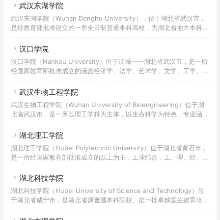
面积1300余亩，建筑面积25万平方米。学院固定资产4.5亿元，教学仪
武汉东湖学院
器设备总值4000万元，馆藏图书89万册。学院设置6个二级学院，开
武汉东湖学院（Wuhan Donghu University），位于湖北省武汉市，
设30余个应用型专业，有教职工近500人，在校大专生上万人。随州职
是经教育部批准设立的一所全日制普通本科高校，为湖北省地方本科院
业技术学院馆藏图书90万册。建有理实一体化教室50个、多媒体教室
校向应用型大学转型发展首批试点院校，湖北省深化创新创业教育改革
示范学校，是湖北省首批高校创新能力提升计划（湖北省“2011计划”）
汉口学院
牵头高校，湖北省应用型高校联盟发起单位之一。学校前身为创办于
汉口学院（Hankou University）位于江城——湖北省武汉市，是一所
2000年的武汉大学东湖分校，是全国最早设立的四所独立学院之一。
经国家教育部批准成立的涵盖经济学、法学、艺术学、文学、工学、管
2011年经教育部批准转设并更名为武汉东湖学院。据2021年8月学校官
理学等6大学科门类的全日制民办普通高等学校，入选“湖北省2011计
网显示，学校占地面积1496亩，
划”牵头高校。汉口学院的前身为创办于2000年9月的华中师范大学汉
武汉生物工程学院
口分校，是中国最早成立的四所独立学院之一；2011年，经湖北省人
武汉生物工程学院（Wuhan University of Bioengineering）位于湖
民政府申报、教育部批准，学校转制更名为汉口学院，成为中国首批由
北省武汉市，是一所以理工学科为主体，以生命科学为特色，专业涵盖
独立学院转设为普通本科高校的院校之一；2012年，学校获得学士学
理、工、农、文、管、教、艺等7大学科门类的民办全日制普通本科高
位授予权。截至2021年8月，学校建有
校；入选湖北省首批“生态园林式学校”、教育部“三全育人”综合改革试
湖北理工学院
点高校、教育部“新农科研究与改革实践项目”、首批“全国高校实践育
湖北理工学院（Hubei Polytechnic University）位于湖北省黄石市，
人创新创业基地”、“全国首批深化创新创业教育改革示范高校”、“全国
是一所经国家教育部批准成立的以工为主，工理结合，工、理、经、
创新创业典型经验高校”、湖北省首批“省级双创示范基地”“大学生创业
管、医、文、教、艺等学科门类协调发展的省属全日制综合性普通本科
示范基地”“大学生创
高等学校，入选“湖北省2011计划”牵头高校。湖北理工学院的办学历史
湖北科技学院
可追溯至1975年成立的黄石工业学校，后经历湖北省高等院校黄石高
湖北科技学院（Hubei University of Science and Technology）位
工班、高医班、高师班、武汉工学院（现武汉理工大学）黄石分院、黄
于湖北省咸宁市，是湖北省属普通本科院校、第一批卓越医生教育培养
石大学、黄石高等专科学校等发展阶段；2004年，黄石高等专科学校
计划项目试点高校、湖北省转型发展试点高校、全国百所产教融合示范
与黄石教育学院合并组建成立黄石
高校。1946年，成立于1937年的蒲圻师范学校和成立于1942年的湖北